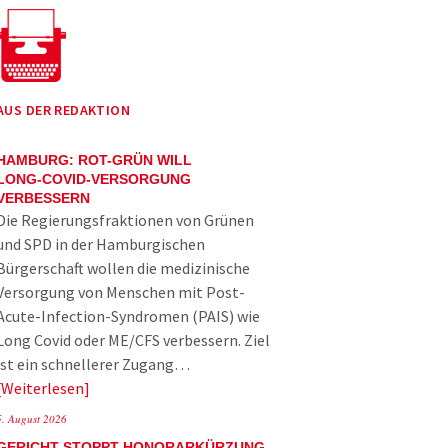
AUS DER REDAKTION
HAMBURG: ROT-GRÜN WILL
LONG-COVID-VERSORGUNG
VERBESSERN
Die Regierungsfraktionen von Grünen
und SPD in der Hamburgischen
Bürgerschaft wollen die medizinische
Versorgung von Menschen mit Post-
Acute-Infection-Syndromen (PAIS) wie
Long Covid oder ME/CFS verbessern. Ziel
ist ein schnellerer Zugang…
Weiterlesen
5. August 2026
GERICHT STOPPT HONORARKÜRZUNG