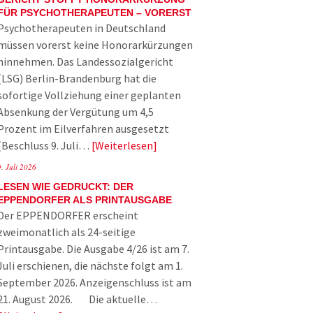
FÜR PSYCHOTHERAPEUTEN – VORERST
Psychotherapeuten in Deutschland
müssen vorerst keine Honorarkürzungen
hinnehmen. Das Landessozialgericht
(LSG) Berlin-Brandenburg hat die
sofortige Vollziehung einer geplanten
Absenkung der Vergütung um 4,5
Prozent im Eilverfahren ausgesetzt
(Beschluss 9. Juli…
Weiterlesen
9. Juli 2026
LESEN WIE GEDRUCKT: DER
EPPENDORFER ALS PRINTAUSGABE
Der EPPENDORFER erscheint
zweimonatlich als 24-seitige
Printausgabe. Die Ausgabe 4/26 ist am 7.
Juli erschienen, die nächste folgt am 1.
September 2026. Anzeigenschluss ist am
21. August 2026. Die aktuelle…