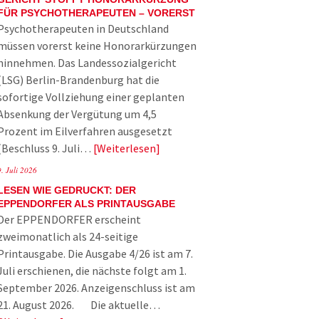
FÜR PSYCHOTHERAPEUTEN – VORERST
Psychotherapeuten in Deutschland
müssen vorerst keine Honorarkürzungen
hinnehmen. Das Landessozialgericht
(LSG) Berlin-Brandenburg hat die
sofortige Vollziehung einer geplanten
Absenkung der Vergütung um 4,5
Prozent im Eilverfahren ausgesetzt
(Beschluss 9. Juli…
Weiterlesen
9. Juli 2026
LESEN WIE GEDRUCKT: DER
EPPENDORFER ALS PRINTAUSGABE
Der EPPENDORFER erscheint
zweimonatlich als 24-seitige
Printausgabe. Die Ausgabe 4/26 ist am 7.
Juli erschienen, die nächste folgt am 1.
September 2026. Anzeigenschluss ist am
21. August 2026. Die aktuelle…