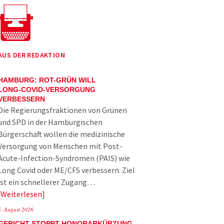
AUS DER REDAKTION
HAMBURG: ROT-GRÜN WILL
LONG-COVID-VERSORGUNG
VERBESSERN
Die Regierungsfraktionen von Grünen
und SPD in der Hamburgischen
Bürgerschaft wollen die medizinische
Versorgung von Menschen mit Post-
Acute-Infection-Syndromen (PAIS) wie
Long Covid oder ME/CFS verbessern. Ziel
ist ein schnellerer Zugang…
Weiterlesen
5. August 2026
GERICHT STOPPT HONORARKÜRZUNG