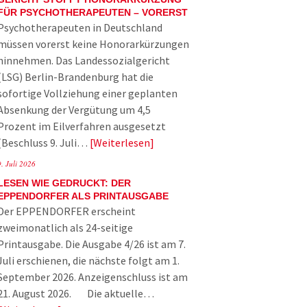
FÜR PSYCHOTHERAPEUTEN – VORERST
Psychotherapeuten in Deutschland
müssen vorerst keine Honorarkürzungen
hinnehmen. Das Landessozialgericht
(LSG) Berlin-Brandenburg hat die
sofortige Vollziehung einer geplanten
Absenkung der Vergütung um 4,5
Prozent im Eilverfahren ausgesetzt
(Beschluss 9. Juli…
Weiterlesen
9. Juli 2026
LESEN WIE GEDRUCKT: DER
EPPENDORFER ALS PRINTAUSGABE
Der EPPENDORFER erscheint
zweimonatlich als 24-seitige
Printausgabe. Die Ausgabe 4/26 ist am 7.
Juli erschienen, die nächste folgt am 1.
September 2026. Anzeigenschluss ist am
21. August 2026. Die aktuelle…