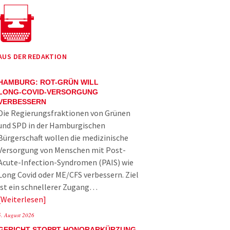
AUS DER REDAKTION
HAMBURG: ROT-GRÜN WILL
LONG-COVID-VERSORGUNG
VERBESSERN
Die Regierungsfraktionen von Grünen
und SPD in der Hamburgischen
Bürgerschaft wollen die medizinische
Versorgung von Menschen mit Post-
Acute-Infection-Syndromen (PAIS) wie
Long Covid oder ME/CFS verbessern. Ziel
ist ein schnellerer Zugang…
Weiterlesen
5. August 2026
GERICHT STOPPT HONORARKÜRZUNG