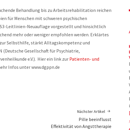
uchende Behandlung bis zu Arbeitsrehabilitation reichen
ien für Menschen mit schweren psychischen
S3-Leitlinien-Neuauflage vorgestellt und hinsichtlich
echend mehr oder weniger empfohlen werden. Erklärtes
fe zur Selbsthilfe, stärkt Alltagskompetenz und
N (Deutsche Gesellschaft für Psychiatrie,
nheilkunde e.V.). Hier ein link zur
Patienten- und
ehr Infos unter www.dgppn.de
Nächster Artikel
Pille beeinflusst
Effektivität von Angsttherapie