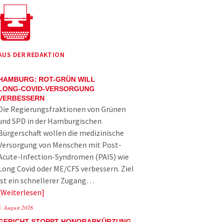
AUS DER REDAKTION
HAMBURG: ROT-GRÜN WILL
LONG-COVID-VERSORGUNG
VERBESSERN
Die Regierungsfraktionen von Grünen
und SPD in der Hamburgischen
Bürgerschaft wollen die medizinische
Versorgung von Menschen mit Post-
Acute-Infection-Syndromen (PAIS) wie
Long Covid oder ME/CFS verbessern. Ziel
ist ein schnellerer Zugang…
Weiterlesen
5. August 2026
GERICHT STOPPT HONORARKÜRZUNG