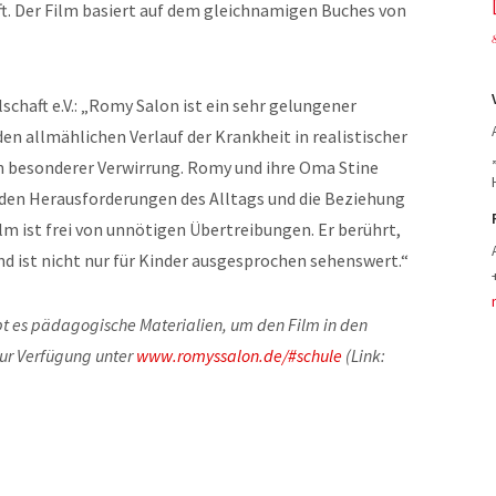
t. Der Film basiert auf dem gleichnamigen Buches von
chaft e.V.: „Romy Salon ist ein sehr gelungener
n allmählichen Verlauf der Krankheit in realistischer
n besonderer Verwirrung. Romy und ihre Oma Stine
en Herausforderungen des Alltags und die Beziehung
lm ist frei von unnötigen Übertreibungen. Er berührt,
d ist nicht nur für Kinder ausgesprochen sehenswert.“
ibt es pädagogische Materialien, um den Film in den
zur Verfügung unter
www.romyssalon.de/#schule
(Link: