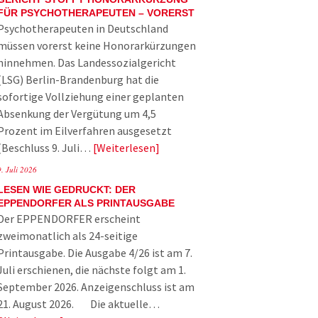
FÜR PSYCHOTHERAPEUTEN – VORERST
Psychotherapeuten in Deutschland
müssen vorerst keine Honorarkürzungen
hinnehmen. Das Landessozialgericht
(LSG) Berlin-Brandenburg hat die
sofortige Vollziehung einer geplanten
Absenkung der Vergütung um 4,5
Prozent im Eilverfahren ausgesetzt
(Beschluss 9. Juli…
Weiterlesen
9. Juli 2026
LESEN WIE GEDRUCKT: DER
EPPENDORFER ALS PRINTAUSGABE
Der EPPENDORFER erscheint
zweimonatlich als 24-seitige
Printausgabe. Die Ausgabe 4/26 ist am 7.
Juli erschienen, die nächste folgt am 1.
September 2026. Anzeigenschluss ist am
21. August 2026. Die aktuelle…