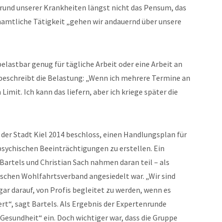
fgrund unserer Krankheiten längst nicht das Pensum, das
namtliche Tätigkeit „gehen wir andauernd über unsere
elastbar genug für tägliche Arbeit oder eine Arbeit an
 beschreibt die Belastung: „Wenn ich mehrere Termine an
imit. Ich kann das liefern, aber ich kriege später die
 der Stadt Kiel 2014 beschloss, einen Handlungsplan für
sychischen Beeinträchtigungen zu erstellen. Ein
artels und Christian Sach nahmen daran teil – als
tischen Wohlfahrtsverband angesiedelt war. „Wir sind
gar darauf, von Profis begleitet zu werden, wenn es
t“, sagt Bartels. Als Ergebnis der Expertenrunde
 Gesundheit“ ein. Doch wichtiger war, dass die Gruppe