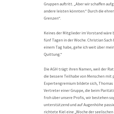
Gruppen auftritt. „Aber wir schaffen au
andere leisten könnten.“ Durch die ehre
Grenzen“.
Keines der Mitglieder im Vorstand wäre b
fünf Tagen in der Woche. Christian Sach
einem Tag habe, gehe ich weit über mein L
Quittung.“
Die AGH trägt ihren Namen, weil der Rat
die bessere Teilhabe von Menschen mit p
Expertengremium bildete sich, Thomas B
Vertreter einer Gruppe, die beim Paritä
froh über unsere Profis, wir bestehen so
unterstützend und auf Augenhöhe passier
richtete Kiel eine „Woche der seelischen