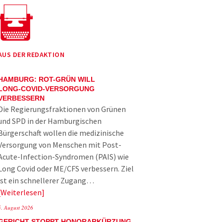
AUS DER REDAKTION
HAMBURG: ROT-GRÜN WILL
LONG-COVID-VERSORGUNG
VERBESSERN
Die Regierungsfraktionen von Grünen
und SPD in der Hamburgischen
Bürgerschaft wollen die medizinische
Versorgung von Menschen mit Post-
Acute-Infection-Syndromen (PAIS) wie
Long Covid oder ME/CFS verbessern. Ziel
ist ein schnellerer Zugang…
Weiterlesen
5. August 2026
GERICHT STOPPT HONORARKÜRZUNG