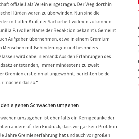
haft offiziell als Verein eingetragen. Der Weg dorthin
ische Hürden waren zu überwinden. Nun sind die
eder mit aller Kraft der Sacharbeit widmen zu können.
Gunilla P. (voller Name der Redaktion bekannt). Gemeint
n auch Aufgaben übernehmen, etwa in einem Gremium
von Menschen mit Behinderungen und besonders
elassen wird dabei niemand: Aus den Erfahrungen des
ndsatz entstanden, immer mindestens zu zweit
oder Gremien erst einmal ungewohnt, berichten beide.
ir machen das so.“
t den eigenen Schwächen umgehen
hwächen umzugehen ist ebenfalls ein Kerngedanke der
ben andere oft den Eindruck, dass wir gar kein Problem
iele Jahre Gremienerfahrung hat und auch vor großen