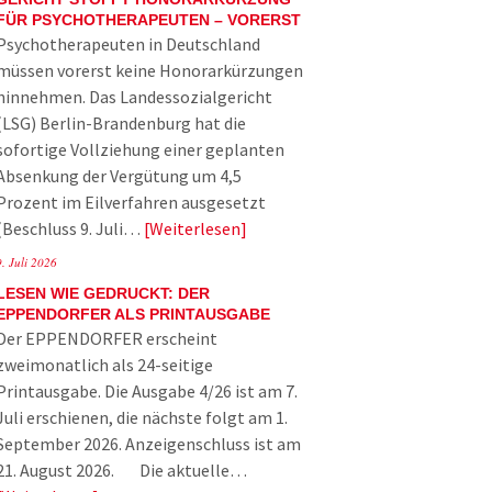
FÜR PSYCHOTHERAPEUTEN – VORERST
Psychotherapeuten in Deutschland
müssen vorerst keine Honorarkürzungen
hinnehmen. Das Landessozialgericht
(LSG) Berlin-Brandenburg hat die
sofortige Vollziehung einer geplanten
Absenkung der Vergütung um 4,5
Prozent im Eilverfahren ausgesetzt
(Beschluss 9. Juli…
Weiterlesen
9. Juli 2026
LESEN WIE GEDRUCKT: DER
EPPENDORFER ALS PRINTAUSGABE
Der EPPENDORFER erscheint
zweimonatlich als 24-seitige
Printausgabe. Die Ausgabe 4/26 ist am 7.
Juli erschienen, die nächste folgt am 1.
September 2026. Anzeigenschluss ist am
21. August 2026. Die aktuelle…