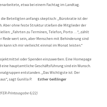
enarbeitete, etwa bei einem Fachtag im Landtag.
ie Beteiligten anfangs skeptisch: „Bürokratie ist der
. Aber ohne feste Struktur stießen die Mitglieder der
ziellen: „Fahrten zu Terminen, Telefon, Porto …“, zählt
der Rede wert sein, aber Menschen mit Behinderung sind
n kann ich mir vielleicht einmal im Monat leisten.“
, Projektmittel oder Spenden einzuwerben. Eine Homepage
d eine hauptamtliche Geschäftsführung sind ein Wunsch.
onalgruppen entstanden. „Das Wichtigste ist: Der
 aus“, sagt Gunilla P.
Esther Geißlinger
RFER-Printausgabe 6/22)