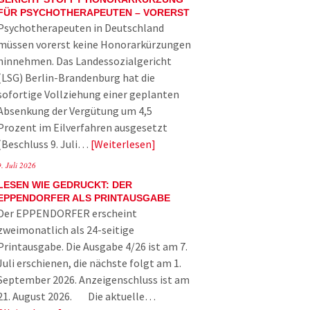
FÜR PSYCHOTHERAPEUTEN – VORERST
Psychotherapeuten in Deutschland
müssen vorerst keine Honorarkürzungen
hinnehmen. Das Landessozialgericht
(LSG) Berlin-Brandenburg hat die
sofortige Vollziehung einer geplanten
Absenkung der Vergütung um 4,5
Prozent im Eilverfahren ausgesetzt
(Beschluss 9. Juli…
Weiterlesen
9. Juli 2026
LESEN WIE GEDRUCKT: DER
EPPENDORFER ALS PRINTAUSGABE
Der EPPENDORFER erscheint
zweimonatlich als 24-seitige
Printausgabe. Die Ausgabe 4/26 ist am 7.
Juli erschienen, die nächste folgt am 1.
September 2026. Anzeigenschluss ist am
21. August 2026. Die aktuelle…