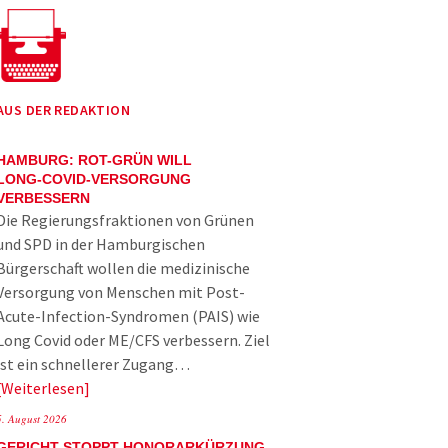
AUS DER REDAKTION
HAMBURG: ROT-GRÜN WILL
LONG-COVID-VERSORGUNG
VERBESSERN
Die Regierungsfraktionen von Grünen
und SPD in der Hamburgischen
Bürgerschaft wollen die medizinische
Versorgung von Menschen mit Post-
Acute-Infection-Syndromen (PAIS) wie
Long Covid oder ME/CFS verbessern. Ziel
ist ein schnellerer Zugang…
Weiterlesen
5. August 2026
GERICHT STOPPT HONORARKÜRZUNG