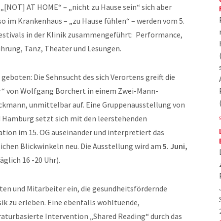
 „[NOT] AT HOME“ – „nicht zu Hause sein“ sich aber
so im Krankenhaus – „zu Hause fühlen“ – werden vom 5.
rfestivals in der Klinik zusammengeführt: Performance,
führung, Tanz, Theater und Lesungen.
 geboten: Die Sehnsucht des sich Verortens greift die
r“ von Wolfgang Borchert in einem Zwei-Mann-
eckmann, unmittelbar auf. Eine Gruppenausstellung von
d Hamburg setzt sich mit den leerstehenden
ion im 15. OG auseinander und interpretiert das
chen Blickwinkeln neu. Die Ausstellung wird am
5. Juni,
täglich 16 -20 Uhr).
en und Mitarbeiter ein, die gesundheitsfördernde
 zu erleben. Eine ebenfalls wohltuende,
raturbasierte Intervention „Shared Reading“ durch das