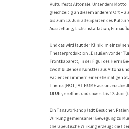
Kulturfests Altonale. Unter dem Motto:
gleichzeitig an diesem anderem Ort – al
bis zum 12. Juni alle Sparten des Kultu
Ausstellung, Lichtinstallation, Filmauf
Und das wird laut der Klinik im einzelnen
Theaterproduktion „Draußen vor der Tü
Frontkabarett, in der Figur des Herrn B
zwölf bildenden Künstler aus Altona un
Patientenzimmern einer ehemaligen Stat
Thema [NOT] AT HOME aus unterschiedli
19 Uhr
, eröffnet und dauert bis 12. Juni (
Ein Tanzworkshop lädt Besucher, Patient
Wirkung gemeinsamer Bewegung zu Musik
therapeutische Wirkung erzeugt die lite