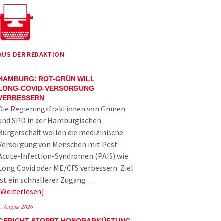
AUS DER REDAKTION
HAMBURG: ROT-GRÜN WILL
LONG-COVID-VERSORGUNG
VERBESSERN
Die Regierungsfraktionen von Grünen
und SPD in der Hamburgischen
Bürgerschaft wollen die medizinische
Versorgung von Menschen mit Post-
Acute-Infection-Syndromen (PAIS) wie
Long Covid oder ME/CFS verbessern. Ziel
ist ein schnellerer Zugang…
Weiterlesen
5. August 2026
GERICHT STOPPT HONORARKÜRZUNG