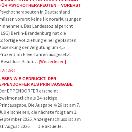
FÜR PSYCHOTHERAPEUTEN – VORERST
Psychotherapeuten in Deutschland
müssen vorerst keine Honorarkürzungen
hinnehmen. Das Landessozialgericht
(LSG) Berlin-Brandenburg hat die
sofortige Vollziehung einer geplanten
Absenkung der Vergütung um 4,5
Prozent im Eilverfahren ausgesetzt
(Beschluss 9. Juli…
Weiterlesen
9. Juli 2026
LESEN WIE GEDRUCKT: DER
EPPENDORFER ALS PRINTAUSGABE
Der EPPENDORFER erscheint
zweimonatlich als 24-seitige
Printausgabe. Die Ausgabe 4/26 ist am 7.
Juli erschienen, die nächste folgt am 1.
September 2026. Anzeigenschluss ist am
21. August 2026. Die aktuelle…