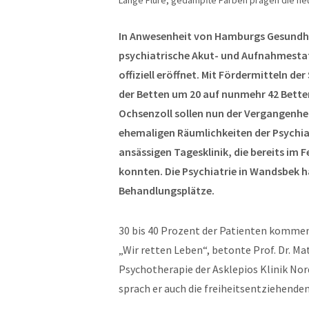
Lange Flure, gedämpfte Farben prägen die neue
In Anwesenheit von Hamburgs Gesundhe
psychiatrische Akut- und Aufnahmestat
offiziell eröffnet. Mit Fördermitteln de
der Betten um 20 auf nunmehr 42 Bett
Ochsenzoll sollen nun der Vergangenhei
ehemaligen Räumlichkeiten der Psychiat
ansässigen Tagesklinik, die bereits im
konnten. Die Psychiatrie in Wandsbek h
Behandlungsplätze.
30 bis 40 Prozent der Patienten kommen
„Wir retten Leben“, betonte Prof. Dr. Ma
Psychotherapie der Asklepios Klinik Nord
sprach er auch die freiheitsentziehend