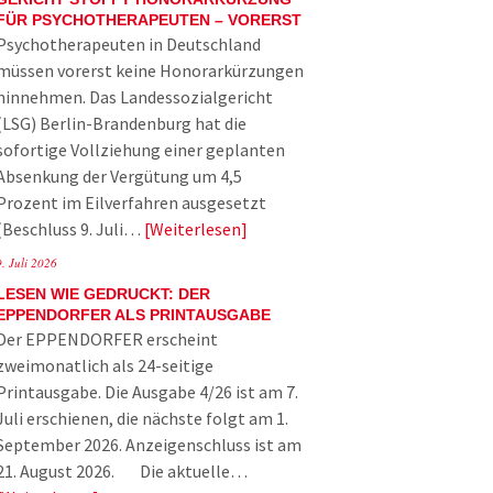
FÜR PSYCHOTHERAPEUTEN – VORERST
Psychotherapeuten in Deutschland
müssen vorerst keine Honorarkürzungen
hinnehmen. Das Landessozialgericht
(LSG) Berlin-Brandenburg hat die
sofortige Vollziehung einer geplanten
Absenkung der Vergütung um 4,5
Prozent im Eilverfahren ausgesetzt
(Beschluss 9. Juli…
Weiterlesen
9. Juli 2026
LESEN WIE GEDRUCKT: DER
EPPENDORFER ALS PRINTAUSGABE
Der EPPENDORFER erscheint
zweimonatlich als 24-seitige
Printausgabe. Die Ausgabe 4/26 ist am 7.
Juli erschienen, die nächste folgt am 1.
September 2026. Anzeigenschluss ist am
21. August 2026. Die aktuelle…