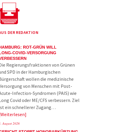
AUS DER REDAKTION
HAMBURG: ROT-GRÜN WILL
LONG-COVID-VERSORGUNG
VERBESSERN
Die Regierungsfraktionen von Grünen
und SPD in der Hamburgischen
Bürgerschaft wollen die medizinische
Versorgung von Menschen mit Post-
Acute-Infection-Syndromen (PAIS) wie
Long Covid oder ME/CFS verbessern. Ziel
ist ein schnellerer Zugang…
Weiterlesen
5. August 2026
GERICHT STOPPT HONORARKÜRZUNG