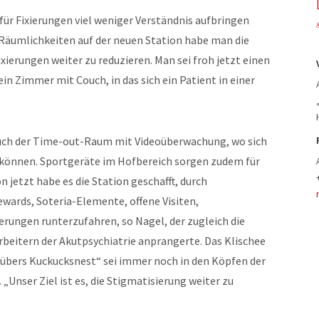
für Fixierungen viel weniger Verständnis aufbringen
e Räumlichkeiten auf der neuen Station habe man die
xierungen weiter zu reduzieren. Man sei froh jetzt einen
 Zimmer mit Couch, in das sich ein Patient in einer
auch der Time-out-Raum mit Videoüberwachung, wo sich
n können. Sportgeräte im Hofbereich sorgen zudem für
 jetzt habe es die Station geschafft, durch
ewards, Soteria-Elemente, offene Visiten,
ierungen runterzufahren, so Nagel, der zugleich die
beitern der Akutpsychiatrie anprangerte. Das Klischee
g übers Kuckucksnest“ sei immer noch in den Köpfen der
„Unser Ziel ist es, die Stigmatisierung weiter zu