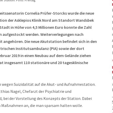
 Station. Foto: Freitag
itssenatorin Cornelia Prüfer-Storcks wurde die neue
ion der Asklepios Klinik Nord am Standort Wandsbek
r Stadt in Höhe von 4,5 Millionen Euro konnte die Zahl
en aufgestockt werden. Weiterverlegungen nach
t angehören. Die neue Akutstation befindet sich in den
rischen Institutsambulanz (PIA) sowie der dort
 Februar 2019 in einen Neubau auf dem Gelände ziehen
at insgesamt 110 stationäre und 20 tagesklinische
 wegen Suizidalität auf die Akut- und Aufnahmestation.
tthias Nagel, Chefarzt der Psychiatrie und
, bei der Vorstellung des Konzepts der Station. Dabei
en Maßnahmen an, die man sparsam halten wolle.