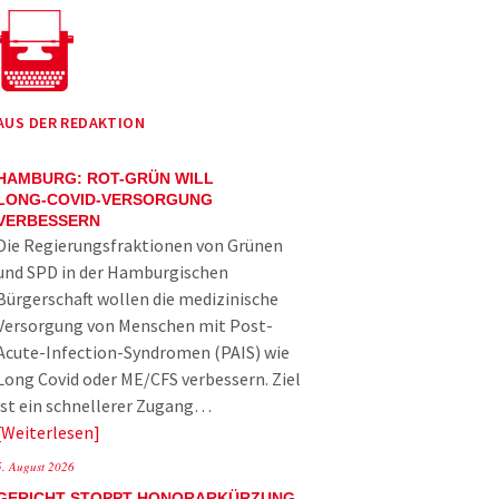
AUS DER REDAKTION
HAMBURG: ROT-GRÜN WILL
LONG-COVID-VERSORGUNG
VERBESSERN
Die Regierungsfraktionen von Grünen
und SPD in der Hamburgischen
Bürgerschaft wollen die medizinische
Versorgung von Menschen mit Post-
Acute-Infection-Syndromen (PAIS) wie
Long Covid oder ME/CFS verbessern. Ziel
ist ein schnellerer Zugang…
Weiterlesen
5. August 2026
GERICHT STOPPT HONORARKÜRZUNG