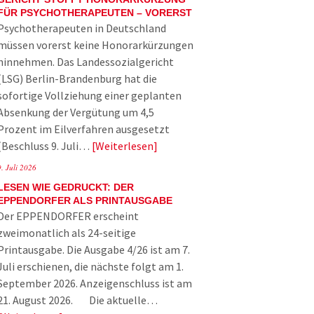
FÜR PSYCHOTHERAPEUTEN – VORERST
Psychotherapeuten in Deutschland
müssen vorerst keine Honorarkürzungen
hinnehmen. Das Landessozialgericht
(LSG) Berlin-Brandenburg hat die
sofortige Vollziehung einer geplanten
Absenkung der Vergütung um 4,5
Prozent im Eilverfahren ausgesetzt
(Beschluss 9. Juli…
Weiterlesen
9. Juli 2026
LESEN WIE GEDRUCKT: DER
EPPENDORFER ALS PRINTAUSGABE
Der EPPENDORFER erscheint
zweimonatlich als 24-seitige
Printausgabe. Die Ausgabe 4/26 ist am 7.
Juli erschienen, die nächste folgt am 1.
September 2026. Anzeigenschluss ist am
21. August 2026. Die aktuelle…