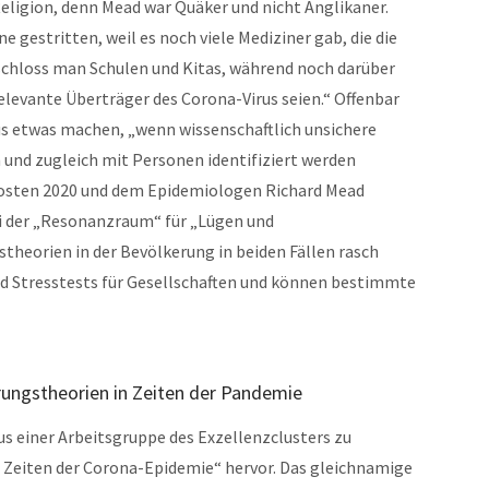
 Religion, denn Mead war Quäker und nicht Anglikaner.
 gestritten, weil es noch viele Mediziner gab, die die
 schloss man Schulen und Kitas, während noch darüber
elevante Überträger des Corona-Virus seien.“ Offenbar
aus etwas machen, „wenn wissenschaftlich unsichere
 und zugleich mit Personen identifiziert werden
rosten 2020 und dem Epidemiologen Richard Mead
sei der „Resonanzraum“ für „Lügen und
theorien in der Bevölkerung in beiden Fällen rasch
nd Stresstests für Gesellschaften und können bestimmte
rungstheorien in Zeiten der Pandemie
us einer Arbeitsgruppe des Exzellenzclusters zu
 Zeiten der Corona-Epidemie“ hervor. Das gleichnamige