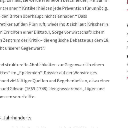
g. Es hieß, sie werde Freiheiten beschneiden, Militär im
trennen.“ Kritiker hielten jede Prävention für unnötig.
e den Briten überhaupt nichts anhaben.“ Dass
ker auf den Plan ruft, wiederholt sich laut Krischer in
m Errichten einer Diktatur, Sorge vor wirtschaftlichem
m Zentrum der Kritik – die englische Debatte aus dem 18.
cht unserer Gegenwart“.
und strukturelle Ähnlichkeiten zur Gegenwart in einem
ottes“ im „Epidemien“-Dossier auf der Website des
anhand vielfältiger Quellen und Begebenheiten, etwa einer
mund Gibson (1669-1748), der grassierende „Lügen und
ossen verurteilte.
. Jahrhunderts