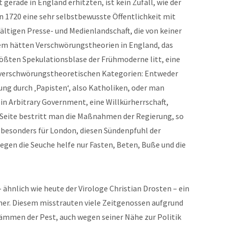
gerade in England erhitzten, ist kein Zufall, wie der
n 1720 eine sehr selbstbewusste Öffentlichkeit mit
fältigen Presse- und Medienlandschaft, die von keiner
em hätten Verschwörungstheorien in England, das
ßten Spekulationsblase der Frühmoderne litt, eine
n verschwörungstheoretischen Kategorien: Entweder
ng durch ‚Papisten‘, also Katholiken, oder man
in Arbitrary Government, eine Willkürherrschaft,
er Seite bestritt man die Maßnahmen der Regierung, so
s, besonders für London, diesen Sündenpfuhl der
egen die Seuche helfe nur Fasten, Beten, Buße und die
 ähnlich wie heute der Virologe Christian Drosten – ein
cher. Diesem misstrauten viele Zeitgenossen aufgrund
ämmen der Pest, auch wegen seiner Nähe zur Politik