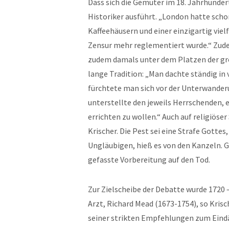
Dass sich die Gemüter im 18. Jahrhundert 
Historiker ausführt. „London hatte scho
Kaffeehäusern und einer einzigartig viel
Zensur mehr reglementiert wurde.“ Zud
zudem damals unter dem Platzen der grö
lange Tradition: „Man dachte ständig i
fürchtete man sich vor der Unterwanderu
unterstellte den jeweils Herrschenden, e
errichten zu wollen.“ Auch auf religiös
Krischer. Die Pest sei eine Strafe Gotte
Ungläubigen, hieß es von den Kanzeln. G
gefasste Vorbereitung auf den Tod.
Zur Zielscheibe der Debatte wurde 1720 –
Arzt, Richard Mead (1673-1754), so Kris
seiner strikten Empfehlungen zum Eind