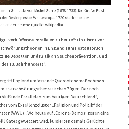
f einem Gemälde von Michel Serre (1658-1733). Die Große Pest
h der Beulenpest in Westeuropa. 1720 starben in der
en an der Seuche (Quelle: Wikipedia).
igt „verblüffende Parallelen zu heute“: Ein Historiker
rschwörungstheorien in England zum Pestausbruch
hitzige Debatten und Kritik an Seuchenprävention. Und
 des 18. Jahrhunderts“
.
ch, ergriff England umfassende Quarantänemaßnahmen
n mit verschwörungstheoretischen Zügen. Der noch
erblüffende Parallelen zum heutigen Deutschland“,
scher vom Exzellenzcluster „Religion und Politik“ der
nster (WWU). „Wo heute auf ‚Corona-Demos‘ gegen eine
ill Gates gewettert wird, kursierten damals Gerüchte