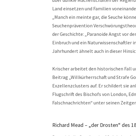
über dunkle Machenschaften der Regierun
Land einsetzen und Familien voneinander 
„Manch ein meinte gar, die Seuche könn
Seuchenprävention Verschwörungstheoreti
der Geschichte: „Paranoide Angst vor de
Einbruch und ein Naturwissenschaftler i
Jahrhundert ähnelt auch in dieser Hinsi
Krischer arbeitet den historischen Fall 
Beitrag „Willkürherrschaft und Strafe G
Exzellenzclusters auf. Er schildert sie 
Flugschrift des Bischofs von London, Ed
Falschnachrichten“ unter seinen Zeitgen
Richard Mead – „der Drosten“ des 18