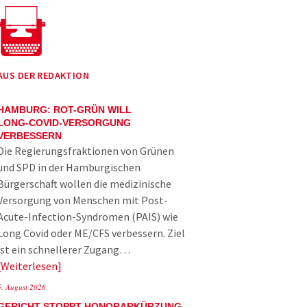
AUS DER REDAKTION
HAMBURG: ROT-GRÜN WILL
LONG-COVID-VERSORGUNG
VERBESSERN
Die Regierungsfraktionen von Grünen
und SPD in der Hamburgischen
Bürgerschaft wollen die medizinische
Versorgung von Menschen mit Post-
Acute-Infection-Syndromen (PAIS) wie
Long Covid oder ME/CFS verbessern. Ziel
ist ein schnellerer Zugang…
Weiterlesen
5. August 2026
GERICHT STOPPT HONORARKÜRZUNG