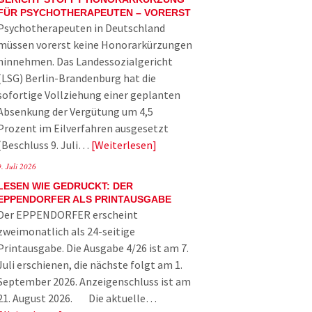
FÜR PSYCHOTHERAPEUTEN – VORERST
Psychotherapeuten in Deutschland
müssen vorerst keine Honorarkürzungen
hinnehmen. Das Landessozialgericht
(LSG) Berlin-Brandenburg hat die
sofortige Vollziehung einer geplanten
Absenkung der Vergütung um 4,5
Prozent im Eilverfahren ausgesetzt
(Beschluss 9. Juli…
Weiterlesen
9. Juli 2026
LESEN WIE GEDRUCKT: DER
EPPENDORFER ALS PRINTAUSGABE
Der EPPENDORFER erscheint
zweimonatlich als 24-seitige
Printausgabe. Die Ausgabe 4/26 ist am 7.
Juli erschienen, die nächste folgt am 1.
September 2026. Anzeigenschluss ist am
21. August 2026. Die aktuelle…