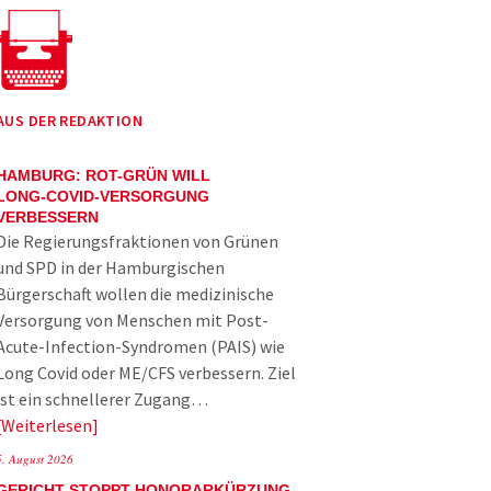
AUS DER REDAKTION
HAMBURG: ROT-GRÜN WILL
LONG-COVID-VERSORGUNG
VERBESSERN
Die Regierungsfraktionen von Grünen
und SPD in der Hamburgischen
Bürgerschaft wollen die medizinische
Versorgung von Menschen mit Post-
Acute-Infection-Syndromen (PAIS) wie
Long Covid oder ME/CFS verbessern. Ziel
ist ein schnellerer Zugang…
Weiterlesen
5. August 2026
GERICHT STOPPT HONORARKÜRZUNG