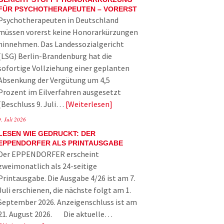
FÜR PSYCHOTHERAPEUTEN – VORERST
Psychotherapeuten in Deutschland
müssen vorerst keine Honorarkürzungen
hinnehmen. Das Landessozialgericht
(LSG) Berlin-Brandenburg hat die
sofortige Vollziehung einer geplanten
Absenkung der Vergütung um 4,5
Prozent im Eilverfahren ausgesetzt
(Beschluss 9. Juli…
Weiterlesen
9. Juli 2026
LESEN WIE GEDRUCKT: DER
EPPENDORFER ALS PRINTAUSGABE
Der EPPENDORFER erscheint
zweimonatlich als 24-seitige
Printausgabe. Die Ausgabe 4/26 ist am 7.
Juli erschienen, die nächste folgt am 1.
September 2026. Anzeigenschluss ist am
21. August 2026. Die aktuelle…