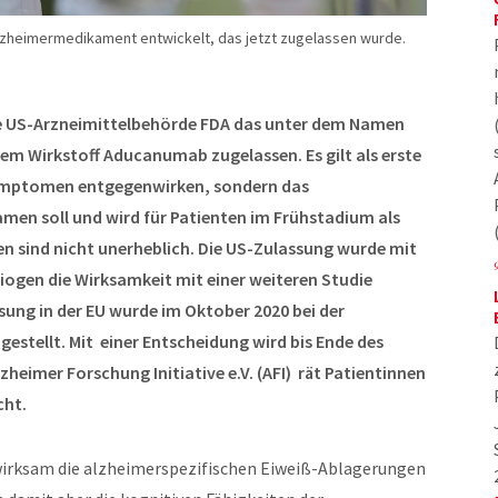
lzheimermedikament entwickelt, das jetzt zugelassen wurde.
ie US-Arzneimittelbehörde FDA das unter dem Namen
m Wirkstoff Aducanumab zugelassen. Es gilt als erste
ymptomen entgegenwirken, sondern das
men soll und wird für Patienten im Frühstadium als
n sind nicht unerheblich. Die US-Zulassung wurde mit
 Biogen die Wirksamkeit mit einer weiteren Studie
ung in der EU wurde im Oktober 2020 bei der
estellt. Mit einer Entscheidung wird bis Ende des
heimer Forschung Initiative e.V. (AFI) rät Patientinnen
cht.
wirksam die alzheimerspezifischen Eiweiß-Ablagerungen