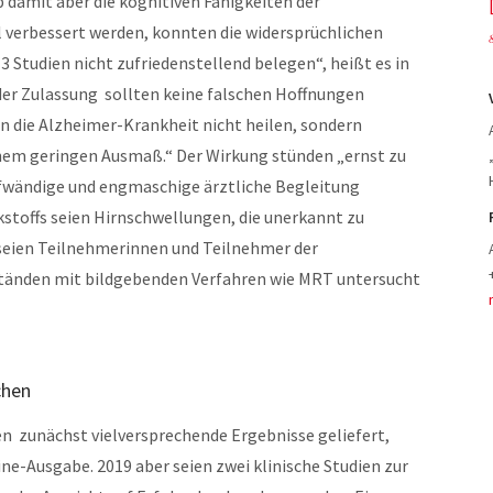
 damit aber die kognitiven Fähigkeiten der
l verbessert werden, konnten die widersprüchlichen
 Studien nicht zufriedenstellend belegen“, heißt es in
 der Zulassung sollten keine falschen Hoffnungen
 die Alzheimer-Krankheit nicht heilen, sondern
nem geringen Ausmaß.“ Der Wirkung stünden „ernst zu
wändige und engmaschige ärztliche Begleitung
stoffs seien Hirnschwellungen, die unerkannt zu
seien Teilnehmerinnen und Teilnehmer der
tänden mit bildgebenden Verfahren wie MRT untersucht
chen
n zunächst vielversprechende Ergebnisse geliefert,
line-Ausgabe. 2019 aber seien zwei klinische Studien zur