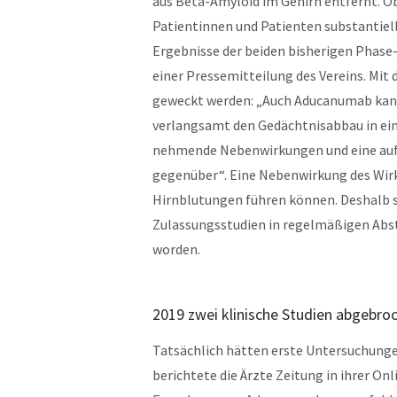
aus Beta-Amyloid im Gehirn entfernt. Ob
Patientinnen und Patienten substantiel
Ergebnisse der beiden bisherigen Phase-3
einer Pressemitteilung des Vereins. Mit
geweckt werden: „Auch Aducanumab kann
verlangsamt den Gedächtnisabbau in ei
nehmende Nebenwirkungen und eine auf
gegenüber“. Eine Nebenwirkung des Wirk
Hirnblutungen führen können. Deshalb 
Zulassungsstudien in regelmäßigen Abs
worden.
2019 zwei klinische Studien abgebro
Tatsächlich hätten erste Untersuchunge
berichtete die Ärzte Zeitung in ihrer On