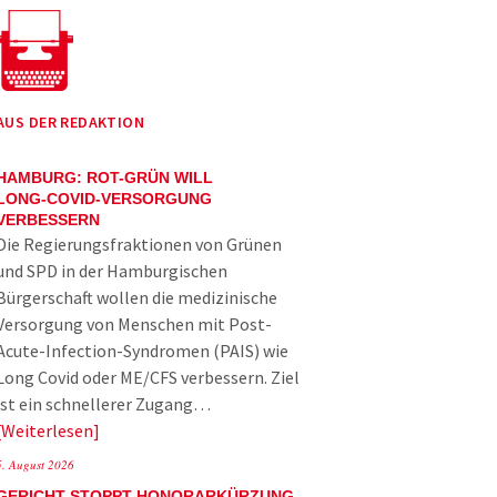
AUS DER REDAKTION
HAMBURG: ROT-GRÜN WILL
LONG-COVID-VERSORGUNG
VERBESSERN
Die Regierungsfraktionen von Grünen
und SPD in der Hamburgischen
Bürgerschaft wollen die medizinische
Versorgung von Menschen mit Post-
Acute-Infection-Syndromen (PAIS) wie
Long Covid oder ME/CFS verbessern. Ziel
ist ein schnellerer Zugang…
Weiterlesen
5. August 2026
GERICHT STOPPT HONORARKÜRZUNG