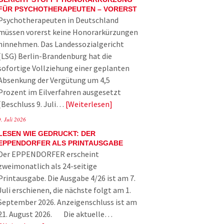
FÜR PSYCHOTHERAPEUTEN – VORERST
Psychotherapeuten in Deutschland
müssen vorerst keine Honorarkürzungen
hinnehmen. Das Landessozialgericht
(LSG) Berlin-Brandenburg hat die
sofortige Vollziehung einer geplanten
Absenkung der Vergütung um 4,5
Prozent im Eilverfahren ausgesetzt
(Beschluss 9. Juli…
Weiterlesen
9. Juli 2026
LESEN WIE GEDRUCKT: DER
EPPENDORFER ALS PRINTAUSGABE
Der EPPENDORFER erscheint
zweimonatlich als 24-seitige
Printausgabe. Die Ausgabe 4/26 ist am 7.
Juli erschienen, die nächste folgt am 1.
September 2026. Anzeigenschluss ist am
21. August 2026. Die aktuelle…