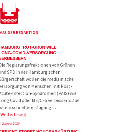
AUS DER REDAKTION
HAMBURG: ROT-GRÜN WILL
LONG-COVID-VERSORGUNG
VERBESSERN
Die Regierungsfraktionen von Grünen
und SPD in der Hamburgischen
Bürgerschaft wollen die medizinische
Versorgung von Menschen mit Post-
Acute-Infection-Syndromen (PAIS) wie
Long Covid oder ME/CFS verbessern. Ziel
ist ein schnellerer Zugang…
Weiterlesen
5. August 2026
GERICHT STOPPT HONORARKÜRZUNG