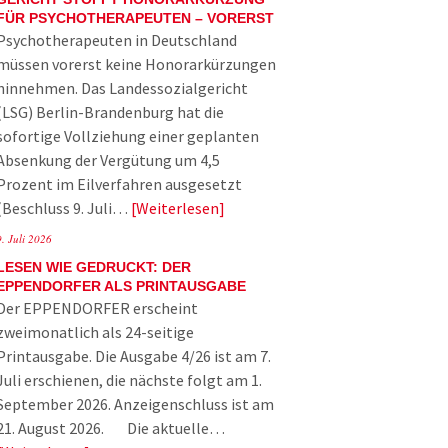
FÜR PSYCHOTHERAPEUTEN – VORERST
Psychotherapeuten in Deutschland
müssen vorerst keine Honorarkürzungen
hinnehmen. Das Landessozialgericht
(LSG) Berlin-Brandenburg hat die
sofortige Vollziehung einer geplanten
Absenkung der Vergütung um 4,5
Prozent im Eilverfahren ausgesetzt
(Beschluss 9. Juli…
Weiterlesen
9. Juli 2026
LESEN WIE GEDRUCKT: DER
EPPENDORFER ALS PRINTAUSGABE
Der EPPENDORFER erscheint
zweimonatlich als 24-seitige
Printausgabe. Die Ausgabe 4/26 ist am 7.
Juli erschienen, die nächste folgt am 1.
September 2026. Anzeigenschluss ist am
21. August 2026. Die aktuelle…