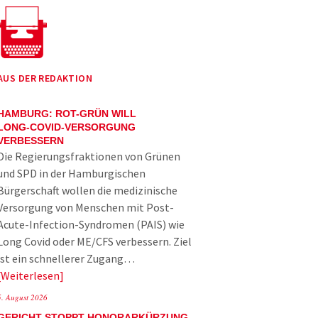
AUS DER REDAKTION
HAMBURG: ROT-GRÜN WILL
LONG-COVID-VERSORGUNG
VERBESSERN
Die Regierungsfraktionen von Grünen
und SPD in der Hamburgischen
Bürgerschaft wollen die medizinische
Versorgung von Menschen mit Post-
Acute-Infection-Syndromen (PAIS) wie
Long Covid oder ME/CFS verbessern. Ziel
ist ein schnellerer Zugang…
Weiterlesen
5. August 2026
GERICHT STOPPT HONORARKÜRZUNG