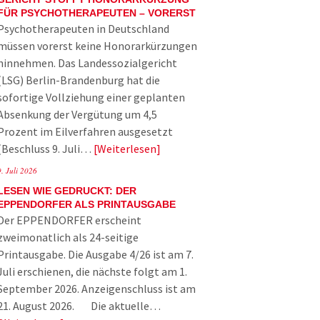
FÜR PSYCHOTHERAPEUTEN – VORERST
Psychotherapeuten in Deutschland
müssen vorerst keine Honorarkürzungen
hinnehmen. Das Landessozialgericht
(LSG) Berlin-Brandenburg hat die
sofortige Vollziehung einer geplanten
Absenkung der Vergütung um 4,5
Prozent im Eilverfahren ausgesetzt
(Beschluss 9. Juli…
Weiterlesen
9. Juli 2026
LESEN WIE GEDRUCKT: DER
EPPENDORFER ALS PRINTAUSGABE
Der EPPENDORFER erscheint
zweimonatlich als 24-seitige
Printausgabe. Die Ausgabe 4/26 ist am 7.
Juli erschienen, die nächste folgt am 1.
September 2026. Anzeigenschluss ist am
21. August 2026. Die aktuelle…