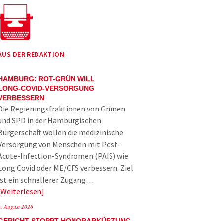
AUS DER REDAKTION
HAMBURG: ROT-GRÜN WILL
LONG-COVID-VERSORGUNG
VERBESSERN
Die Regierungsfraktionen von Grünen
und SPD in der Hamburgischen
Bürgerschaft wollen die medizinische
Versorgung von Menschen mit Post-
Acute-Infection-Syndromen (PAIS) wie
Long Covid oder ME/CFS verbessern. Ziel
ist ein schnellerer Zugang…
Weiterlesen
5. August 2026
GERICHT STOPPT HONORARKÜRZUNG