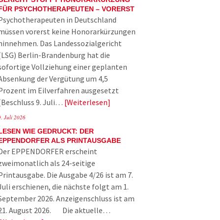
FÜR PSYCHOTHERAPEUTEN – VORERST
Psychotherapeuten in Deutschland
müssen vorerst keine Honorarkürzungen
hinnehmen. Das Landessozialgericht
(LSG) Berlin-Brandenburg hat die
sofortige Vollziehung einer geplanten
Absenkung der Vergütung um 4,5
Prozent im Eilverfahren ausgesetzt
(Beschluss 9. Juli…
Weiterlesen
9. Juli 2026
LESEN WIE GEDRUCKT: DER
EPPENDORFER ALS PRINTAUSGABE
Der EPPENDORFER erscheint
zweimonatlich als 24-seitige
Printausgabe. Die Ausgabe 4/26 ist am 7.
Juli erschienen, die nächste folgt am 1.
September 2026. Anzeigenschluss ist am
21. August 2026. Die aktuelle…