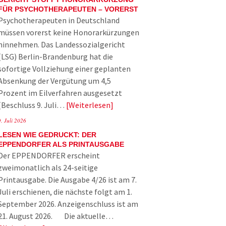
FÜR PSYCHOTHERAPEUTEN – VORERST
Psychotherapeuten in Deutschland
müssen vorerst keine Honorarkürzungen
hinnehmen. Das Landessozialgericht
(LSG) Berlin-Brandenburg hat die
sofortige Vollziehung einer geplanten
Absenkung der Vergütung um 4,5
Prozent im Eilverfahren ausgesetzt
(Beschluss 9. Juli…
Weiterlesen
9. Juli 2026
LESEN WIE GEDRUCKT: DER
EPPENDORFER ALS PRINTAUSGABE
Der EPPENDORFER erscheint
zweimonatlich als 24-seitige
Printausgabe. Die Ausgabe 4/26 ist am 7.
Juli erschienen, die nächste folgt am 1.
September 2026. Anzeigenschluss ist am
21. August 2026. Die aktuelle…