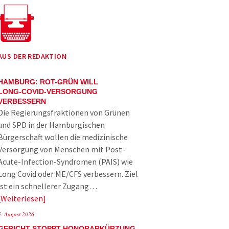
AUS DER REDAKTION
HAMBURG: ROT-GRÜN WILL
LONG-COVID-VERSORGUNG
VERBESSERN
Die Regierungsfraktionen von Grünen
und SPD in der Hamburgischen
Bürgerschaft wollen die medizinische
Versorgung von Menschen mit Post-
Acute-Infection-Syndromen (PAIS) wie
Long Covid oder ME/CFS verbessern. Ziel
ist ein schnellerer Zugang…
Weiterlesen
5. August 2026
GERICHT STOPPT HONORARKÜRZUNG