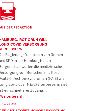
AUS DER REDAKTION
HAMBURG: ROT-GRÜN WILL
LONG-COVID-VERSORGUNG
VERBESSERN
Die Regierungsfraktionen von Grünen
und SPD in der Hamburgischen
Bürgerschaft wollen die medizinische
Versorgung von Menschen mit Post-
Acute-Infection-Syndromen (PAIS) wie
Long Covid oder ME/CFS verbessern. Ziel
ist ein schnellerer Zugang…
Weiterlesen
5. August 2026
GERICHT STOPPT HONORARKÜRZUNG