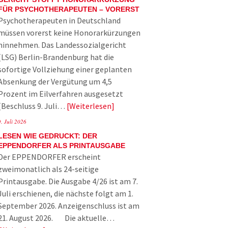
FÜR PSYCHOTHERAPEUTEN – VORERST
Psychotherapeuten in Deutschland
müssen vorerst keine Honorarkürzungen
hinnehmen. Das Landessozialgericht
(LSG) Berlin-Brandenburg hat die
sofortige Vollziehung einer geplanten
Absenkung der Vergütung um 4,5
Prozent im Eilverfahren ausgesetzt
(Beschluss 9. Juli…
Weiterlesen
9. Juli 2026
LESEN WIE GEDRUCKT: DER
EPPENDORFER ALS PRINTAUSGABE
Der EPPENDORFER erscheint
zweimonatlich als 24-seitige
Printausgabe. Die Ausgabe 4/26 ist am 7.
Juli erschienen, die nächste folgt am 1.
September 2026. Anzeigenschluss ist am
21. August 2026. Die aktuelle…