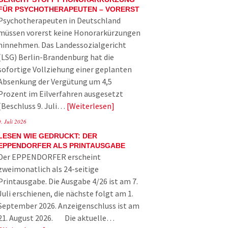
FÜR PSYCHOTHERAPEUTEN – VORERST
Psychotherapeuten in Deutschland
müssen vorerst keine Honorarkürzungen
hinnehmen. Das Landessozialgericht
(LSG) Berlin-Brandenburg hat die
sofortige Vollziehung einer geplanten
Absenkung der Vergütung um 4,5
Prozent im Eilverfahren ausgesetzt
(Beschluss 9. Juli…
Weiterlesen
9. Juli 2026
LESEN WIE GEDRUCKT: DER
EPPENDORFER ALS PRINTAUSGABE
Der EPPENDORFER erscheint
zweimonatlich als 24-seitige
Printausgabe. Die Ausgabe 4/26 ist am 7.
Juli erschienen, die nächste folgt am 1.
September 2026. Anzeigenschluss ist am
21. August 2026. Die aktuelle…