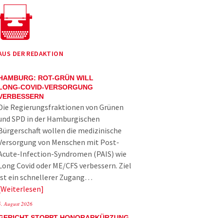
AUS DER REDAKTION
HAMBURG: ROT-GRÜN WILL
LONG-COVID-VERSORGUNG
VERBESSERN
Die Regierungsfraktionen von Grünen
und SPD in der Hamburgischen
Bürgerschaft wollen die medizinische
Versorgung von Menschen mit Post-
Acute-Infection-Syndromen (PAIS) wie
Long Covid oder ME/CFS verbessern. Ziel
ist ein schnellerer Zugang…
Weiterlesen
5. August 2026
GERICHT STOPPT HONORARKÜRZUNG