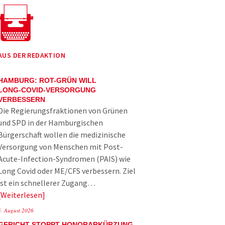
AUS DER REDAKTION
HAMBURG: ROT-GRÜN WILL
LONG-COVID-VERSORGUNG
VERBESSERN
Die Regierungsfraktionen von Grünen
und SPD in der Hamburgischen
Bürgerschaft wollen die medizinische
Versorgung von Menschen mit Post-
Acute-Infection-Syndromen (PAIS) wie
Long Covid oder ME/CFS verbessern. Ziel
ist ein schnellerer Zugang…
Weiterlesen
5. August 2026
GERICHT STOPPT HONORARKÜRZUNG