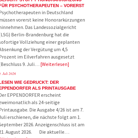
FÜR PSYCHOTHERAPEUTEN – VORERST
Psychotherapeuten in Deutschland
müssen vorerst keine Honorarkürzungen
hinnehmen. Das Landessozialgericht
(LSG) Berlin-Brandenburg hat die
sofortige Vollziehung einer geplanten
Absenkung der Vergütung um 4,5
Prozent im Eilverfahren ausgesetzt
(Beschluss 9. Juli…
Weiterlesen
9. Juli 2026
LESEN WIE GEDRUCKT: DER
EPPENDORFER ALS PRINTAUSGABE
Der EPPENDORFER erscheint
zweimonatlich als 24-seitige
Printausgabe. Die Ausgabe 4/26 ist am 7.
Juli erschienen, die nächste folgt am 1.
September 2026. Anzeigenschluss ist am
21. August 2026. Die aktuelle…