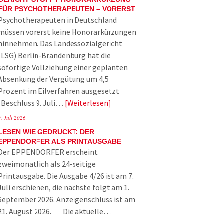
FÜR PSYCHOTHERAPEUTEN – VORERST
Psychotherapeuten in Deutschland
müssen vorerst keine Honorarkürzungen
hinnehmen. Das Landessozialgericht
(LSG) Berlin-Brandenburg hat die
sofortige Vollziehung einer geplanten
Absenkung der Vergütung um 4,5
Prozent im Eilverfahren ausgesetzt
(Beschluss 9. Juli…
Weiterlesen
9. Juli 2026
LESEN WIE GEDRUCKT: DER
EPPENDORFER ALS PRINTAUSGABE
Der EPPENDORFER erscheint
zweimonatlich als 24-seitige
Printausgabe. Die Ausgabe 4/26 ist am 7.
Juli erschienen, die nächste folgt am 1.
September 2026. Anzeigenschluss ist am
21. August 2026. Die aktuelle…