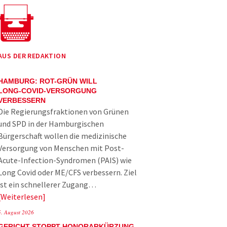
AUS DER REDAKTION
HAMBURG: ROT-GRÜN WILL
LONG-COVID-VERSORGUNG
VERBESSERN
Die Regierungsfraktionen von Grünen
und SPD in der Hamburgischen
Bürgerschaft wollen die medizinische
Versorgung von Menschen mit Post-
Acute-Infection-Syndromen (PAIS) wie
Long Covid oder ME/CFS verbessern. Ziel
ist ein schnellerer Zugang…
Weiterlesen
5. August 2026
GERICHT STOPPT HONORARKÜRZUNG