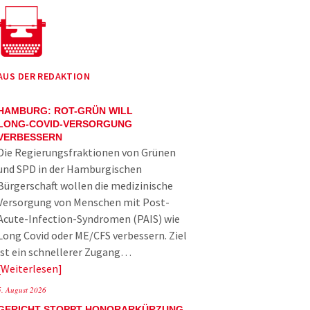
AUS DER REDAKTION
HAMBURG: ROT-GRÜN WILL
LONG-COVID-VERSORGUNG
VERBESSERN
Die Regierungsfraktionen von Grünen
und SPD in der Hamburgischen
Bürgerschaft wollen die medizinische
Versorgung von Menschen mit Post-
Acute-Infection-Syndromen (PAIS) wie
Long Covid oder ME/CFS verbessern. Ziel
ist ein schnellerer Zugang…
Weiterlesen
5. August 2026
GERICHT STOPPT HONORARKÜRZUNG