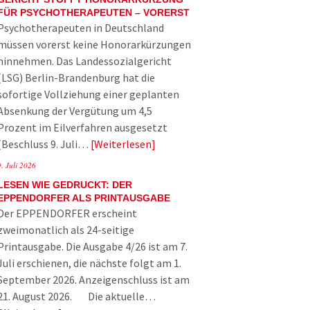
FÜR PSYCHOTHERAPEUTEN – VORERST
Psychotherapeuten in Deutschland
müssen vorerst keine Honorarkürzungen
hinnehmen. Das Landessozialgericht
(LSG) Berlin-Brandenburg hat die
sofortige Vollziehung einer geplanten
Absenkung der Vergütung um 4,5
Prozent im Eilverfahren ausgesetzt
(Beschluss 9. Juli…
Weiterlesen
9. Juli 2026
LESEN WIE GEDRUCKT: DER
EPPENDORFER ALS PRINTAUSGABE
Der EPPENDORFER erscheint
zweimonatlich als 24-seitige
Printausgabe. Die Ausgabe 4/26 ist am 7.
Juli erschienen, die nächste folgt am 1.
September 2026. Anzeigenschluss ist am
21. August 2026. Die aktuelle…