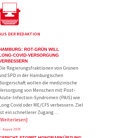
AUS DER REDAKTION
HAMBURG: ROT-GRÜN WILL
LONG-COVID-VERSORGUNG
VERBESSERN
Die Regierungsfraktionen von Grünen
und SPD in der Hamburgischen
Bürgerschaft wollen die medizinische
Versorgung von Menschen mit Post-
Acute-Infection-Syndromen (PAIS) wie
Long Covid oder ME/CFS verbessern. Ziel
ist ein schnellerer Zugang…
Weiterlesen
5. August 2026
GERICHT STOPPT HONORARKÜRZUNG