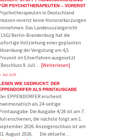
FÜR PSYCHOTHERAPEUTEN – VORERST
Psychotherapeuten in Deutschland
müssen vorerst keine Honorarkürzungen
hinnehmen. Das Landessozialgericht
(LSG) Berlin-Brandenburg hat die
sofortige Vollziehung einer geplanten
Absenkung der Vergütung um 4,5
Prozent im Eilverfahren ausgesetzt
(Beschluss 9. Juli…
Weiterlesen
9. Juli 2026
LESEN WIE GEDRUCKT: DER
EPPENDORFER ALS PRINTAUSGABE
Der EPPENDORFER erscheint
zweimonatlich als 24-seitige
Printausgabe. Die Ausgabe 4/26 ist am 7.
Juli erschienen, die nächste folgt am 1.
September 2026. Anzeigenschluss ist am
21. August 2026. Die aktuelle…