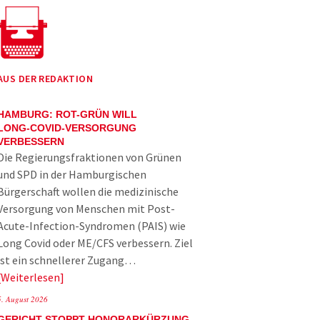
AUS DER REDAKTION
HAMBURG: ROT-GRÜN WILL
LONG-COVID-VERSORGUNG
VERBESSERN
Die Regierungsfraktionen von Grünen
und SPD in der Hamburgischen
Bürgerschaft wollen die medizinische
Versorgung von Menschen mit Post-
Acute-Infection-Syndromen (PAIS) wie
Long Covid oder ME/CFS verbessern. Ziel
ist ein schnellerer Zugang…
Weiterlesen
5. August 2026
GERICHT STOPPT HONORARKÜRZUNG