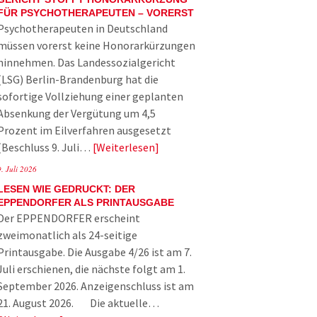
FÜR PSYCHOTHERAPEUTEN – VORERST
Psychotherapeuten in Deutschland
müssen vorerst keine Honorarkürzungen
hinnehmen. Das Landessozialgericht
(LSG) Berlin-Brandenburg hat die
sofortige Vollziehung einer geplanten
Absenkung der Vergütung um 4,5
Prozent im Eilverfahren ausgesetzt
(Beschluss 9. Juli…
Weiterlesen
9. Juli 2026
LESEN WIE GEDRUCKT: DER
EPPENDORFER ALS PRINTAUSGABE
Der EPPENDORFER erscheint
zweimonatlich als 24-seitige
Printausgabe. Die Ausgabe 4/26 ist am 7.
Juli erschienen, die nächste folgt am 1.
September 2026. Anzeigenschluss ist am
21. August 2026. Die aktuelle…