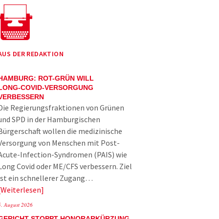
AUS DER REDAKTION
HAMBURG: ROT-GRÜN WILL
LONG-COVID-VERSORGUNG
VERBESSERN
Die Regierungsfraktionen von Grünen
und SPD in der Hamburgischen
Bürgerschaft wollen die medizinische
Versorgung von Menschen mit Post-
Acute-Infection-Syndromen (PAIS) wie
Long Covid oder ME/CFS verbessern. Ziel
ist ein schnellerer Zugang…
Weiterlesen
5. August 2026
GERICHT STOPPT HONORARKÜRZUNG