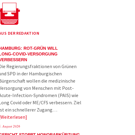
AUS DER REDAKTION
HAMBURG: ROT-GRÜN WILL
LONG-COVID-VERSORGUNG
VERBESSERN
Die Regierungsfraktionen von Grünen
und SPD in der Hamburgischen
Bürgerschaft wollen die medizinische
Versorgung von Menschen mit Post-
Acute-Infection-Syndromen (PAIS) wie
Long Covid oder ME/CFS verbessern. Ziel
ist ein schnellerer Zugang…
Weiterlesen
5. August 2026
GERICHT STOPPT HONORARKÜRZUNG