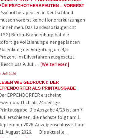
FÜR PSYCHOTHERAPEUTEN – VORERST
Psychotherapeuten in Deutschland
müssen vorerst keine Honorarkürzungen
hinnehmen. Das Landessozialgericht
(LSG) Berlin-Brandenburg hat die
sofortige Vollziehung einer geplanten
Absenkung der Vergütung um 4,5
Prozent im Eilverfahren ausgesetzt
(Beschluss 9. Juli…
Weiterlesen
9. Juli 2026
LESEN WIE GEDRUCKT: DER
EPPENDORFER ALS PRINTAUSGABE
Der EPPENDORFER erscheint
zweimonatlich als 24-seitige
Printausgabe. Die Ausgabe 4/26 ist am 7.
Juli erschienen, die nächste folgt am 1.
September 2026. Anzeigenschluss ist am
21. August 2026. Die aktuelle…