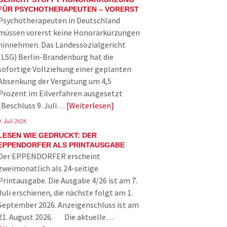
FÜR PSYCHOTHERAPEUTEN – VORERST
Psychotherapeuten in Deutschland
müssen vorerst keine Honorarkürzungen
hinnehmen. Das Landessozialgericht
(LSG) Berlin-Brandenburg hat die
sofortige Vollziehung einer geplanten
Absenkung der Vergütung um 4,5
Prozent im Eilverfahren ausgesetzt
(Beschluss 9. Juli…
Weiterlesen
9. Juli 2026
LESEN WIE GEDRUCKT: DER
EPPENDORFER ALS PRINTAUSGABE
Der EPPENDORFER erscheint
zweimonatlich als 24-seitige
Printausgabe. Die Ausgabe 4/26 ist am 7.
Juli erschienen, die nächste folgt am 1.
September 2026. Anzeigenschluss ist am
21. August 2026. Die aktuelle…