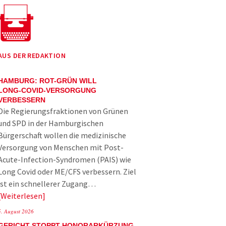
AUS DER REDAKTION
HAMBURG: ROT-GRÜN WILL
LONG-COVID-VERSORGUNG
VERBESSERN
Die Regierungsfraktionen von Grünen
und SPD in der Hamburgischen
Bürgerschaft wollen die medizinische
Versorgung von Menschen mit Post-
Acute-Infection-Syndromen (PAIS) wie
Long Covid oder ME/CFS verbessern. Ziel
ist ein schnellerer Zugang…
Weiterlesen
5. August 2026
GERICHT STOPPT HONORARKÜRZUNG