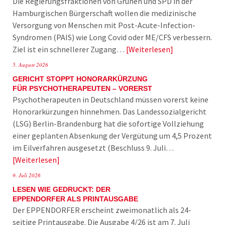
Die Regierungsfraktionen von Grünen und SPD in der
Hamburgischen Bürgerschaft wollen die medizinische
Versorgung von Menschen mit Post-Acute-Infection-
Syndromen (PAIS) wie Long Covid oder ME/CFS verbessern.
Ziel ist ein schnellerer Zugang…
Weiterlesen
5. August 2026
GERICHT STOPPT HONORARKÜRZUNG
FÜR PSYCHOTHERAPEUTEN – VORERST
Psychotherapeuten in Deutschland müssen vorerst keine
Honorarkürzungen hinnehmen. Das Landessozialgericht
(LSG) Berlin-Brandenburg hat die sofortige Vollziehung
einer geplanten Absenkung der Vergütung um 4,5 Prozent
im Eilverfahren ausgesetzt (Beschluss 9. Juli…
Weiterlesen
9. Juli 2026
LESEN WIE GEDRUCKT: DER
EPPENDORFER ALS PRINTAUSGABE
Der EPPENDORFER erscheint zweimonatlich als 24-
seitige Printausgabe. Die Ausgabe 4/26 ist am 7. Juli