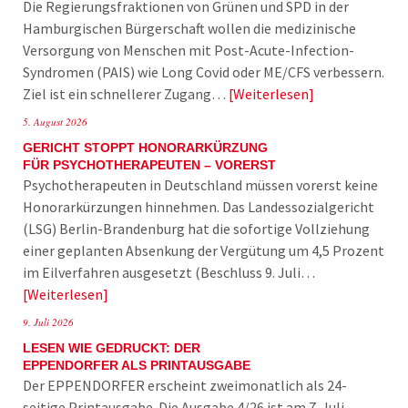
Die Regierungsfraktionen von Grünen und SPD in der
Hamburgischen Bürgerschaft wollen die medizinische
Versorgung von Menschen mit Post-Acute-Infection-
Syndromen (PAIS) wie Long Covid oder ME/CFS verbessern.
Ziel ist ein schnellerer Zugang…
Weiterlesen
5. August 2026
GERICHT STOPPT HONORARKÜRZUNG
FÜR PSYCHOTHERAPEUTEN – VORERST
Psychotherapeuten in Deutschland müssen vorerst keine
Honorarkürzungen hinnehmen. Das Landessozialgericht
(LSG) Berlin-Brandenburg hat die sofortige Vollziehung
einer geplanten Absenkung der Vergütung um 4,5 Prozent
im Eilverfahren ausgesetzt (Beschluss 9. Juli…
Weiterlesen
9. Juli 2026
LESEN WIE GEDRUCKT: DER
EPPENDORFER ALS PRINTAUSGABE
Der EPPENDORFER erscheint zweimonatlich als 24-
seitige Printausgabe. Die Ausgabe 4/26 ist am 7. Juli