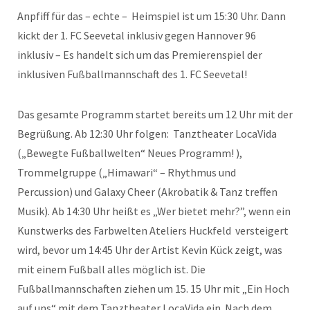
Anpfiff für das – echte – Heimspiel ist um 15:30 Uhr. Dann
kickt der 1. FC Seevetal inklusiv gegen Hannover 96
inklusiv – Es handelt sich um das Premierenspiel der
inklusiven Fußballmannschaft des 1. FC Seevetal!
Das gesamte Programm startet bereits um 12 Uhr mit der
Begrüßung. Ab 12:30 Uhr folgen: Tanztheater LocaVida
(„Bewegte Fußballwelten“ Neues Programm! ),
Trommelgruppe („Himawari“ – Rhythmus und
Percussion) und Galaxy Cheer (Akrobatik & Tanz treffen
Musik). Ab 14:30 Uhr heißt es „Wer bietet mehr?”, wenn ein
Kunstwerks des Farbwelten Ateliers Huckfeld versteigert
wird, bevor um 14:45 Uhr der Artist Kevin Kück zeigt, was
mit einem Fußball alles möglich ist. Die
Fußballmannschaften ziehen um 15. 15 Uhr mit „Ein Hoch
auf uns“ mit dem Tanztheater LocaVida ein. Nach dem