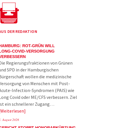
AUS DER REDAKTION
HAMBURG: ROT-GRÜN WILL
LONG-COVID-VERSORGUNG
VERBESSERN
Die Regierungsfraktionen von Grünen
und SPD in der Hamburgischen
Bürgerschaft wollen die medizinische
Versorgung von Menschen mit Post-
Acute-Infection-Syndromen (PAIS) wie
Long Covid oder ME/CFS verbessern. Ziel
ist ein schnellerer Zugang…
Weiterlesen
5. August 2026
GERICHT STOPPT HONORARKÜRZUNG