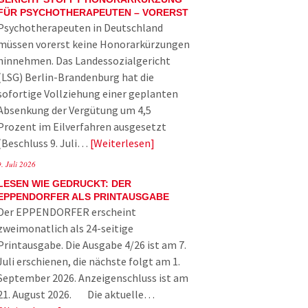
FÜR PSYCHOTHERAPEUTEN – VORERST
Psychotherapeuten in Deutschland
müssen vorerst keine Honorarkürzungen
hinnehmen. Das Landessozialgericht
(LSG) Berlin-Brandenburg hat die
sofortige Vollziehung einer geplanten
Absenkung der Vergütung um 4,5
Prozent im Eilverfahren ausgesetzt
(Beschluss 9. Juli…
Weiterlesen
9. Juli 2026
LESEN WIE GEDRUCKT: DER
EPPENDORFER ALS PRINTAUSGABE
Der EPPENDORFER erscheint
zweimonatlich als 24-seitige
Printausgabe. Die Ausgabe 4/26 ist am 7.
Juli erschienen, die nächste folgt am 1.
September 2026. Anzeigenschluss ist am
21. August 2026. Die aktuelle…