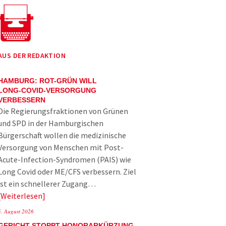
AUS DER REDAKTION
HAMBURG: ROT-GRÜN WILL
LONG-COVID-VERSORGUNG
VERBESSERN
Die Regierungsfraktionen von Grünen
und SPD in der Hamburgischen
Bürgerschaft wollen die medizinische
Versorgung von Menschen mit Post-
Acute-Infection-Syndromen (PAIS) wie
Long Covid oder ME/CFS verbessern. Ziel
ist ein schnellerer Zugang…
Weiterlesen
5. August 2026
GERICHT STOPPT HONORARKÜRZUNG