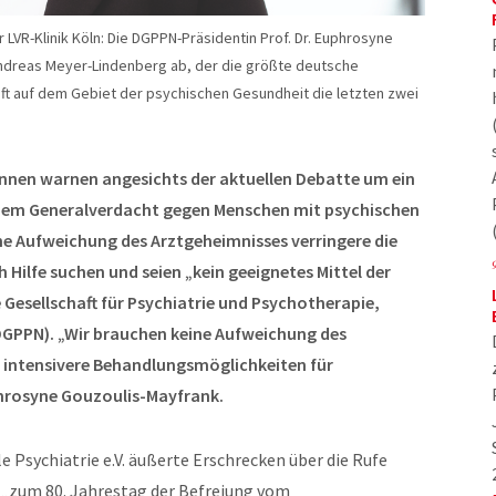
r LVR-Klinik Köln: Die DGPPN-Präsidentin Prof. Dr. Euphrosyne
 Andreas Meyer-Lindenberg ab, der die größte deutsche
ft auf dem Gebiet der psychischen Gesundheit die letzten zwei
nnen warnen angesichts der aktuellen Debatte um ein
einem Generalverdacht gegen Menschen mit psychischen
ne Aufweichung des Arztgeheimnisses verringere die
h Hilfe suchen und seien „kein geeignetes Mittel der
Gesellschaft für Psychiatrie und Psychotherapie,
GPPN). „Wir brauchen keine Aufweichung des
 intensivere Behandlungsmöglichkeiten für
phrosyne Gouzoulis-Mayfrank.
e Psychiatrie e.V. äußerte Erschrecken über die Rufe
 „zum 80. Jahrestag der Befreiung vom