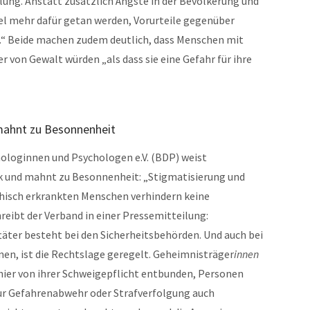
ung. Anstatt zusätzlich Ängste in der Bevölkerung und
viel mehr dafür getan werden, Vorurteile gegenüber
“ Beide machen zudem deutlich, dass Menschen mit
 von Gewalt würden „als dass sie eine Gefahr für ihre
mahnt zu Besonnenheit
ologinnen und Psychologen e.V. (BDP) weist
k und mahnt zu Besonnenheit: „Stigmatisierung und
hisch erkrankten Menschen verhindern keine
eibt der Verband in einer Pressemitteilung:
ftäter besteht bei den Sicherheitsbehörden. Und auch bei
nen, ist die Rechtslage geregelt. Geheimnisträger
innen
hier von ihrer Schweigepflicht entbunden, Personen
r Gefahrenabwehr oder Strafverfolgung auch