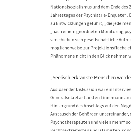
Nationalsozialismus und dem Ende des Zw
Jahrestages der Psychiatrie-Enquete“ . 
zu Entwicklungen geführt, „die jede me
„nach einem geordneten Monitoring psyc
verschieben sich gesellschaftliche Auf
möglicherweise zur Projektionsfläche ei
Phänomene nicht in den Blick nehmen wi
„Seelisch erkrankte Menschen werde
Auslöser der Diskussion war ein Inter
Generalsekretär Carsten Linnemann am 
Hintergrund des Anschlags auf den Magd
Austausch der Behörden untereinander, d
Psychotherapeuten und vielen mehr“ sowi
Rechtsextremisten und Islamisten, sond