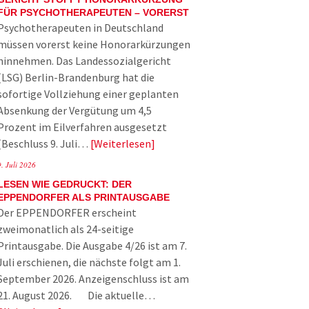
FÜR PSYCHOTHERAPEUTEN – VORERST
Psychotherapeuten in Deutschland
müssen vorerst keine Honorarkürzungen
hinnehmen. Das Landessozialgericht
(LSG) Berlin-Brandenburg hat die
sofortige Vollziehung einer geplanten
Absenkung der Vergütung um 4,5
Prozent im Eilverfahren ausgesetzt
(Beschluss 9. Juli…
Weiterlesen
9. Juli 2026
LESEN WIE GEDRUCKT: DER
EPPENDORFER ALS PRINTAUSGABE
Der EPPENDORFER erscheint
zweimonatlich als 24-seitige
Printausgabe. Die Ausgabe 4/26 ist am 7.
Juli erschienen, die nächste folgt am 1.
September 2026. Anzeigenschluss ist am
21. August 2026. Die aktuelle…