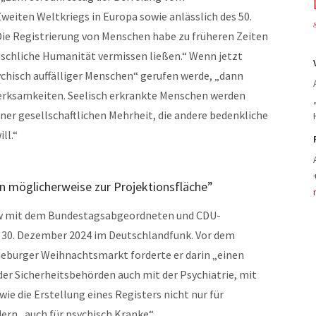
eiten Weltkriegs in Europa sowie anlässlich des 50.
Die Registrierung von Menschen habe zu früheren Zeiten
nschliche Humanität vermissen ließen.“ Wenn jetzt
hisch auffälliger Menschen“ gerufen werde, „dann
merksamkeiten. Seelisch erkrankte Menschen werden
ner gesellschaftlichen Mehrheit, die andere bedenkliche
ll.“
n möglicherweise zur Projektionsfläche”
view mit dem Bundestagsabgeordneten und CDU-
30. Dezember 2024 im Deutschlandfunk. Vor dem
eburger Weihnachtsmarkt forderte er darin „einen
er Sicherheitsbehörden auch mit der Psychiatrie, mit
e die Erstellung eines Registers nicht nur für
ern „auch für psychisch Kranke“.