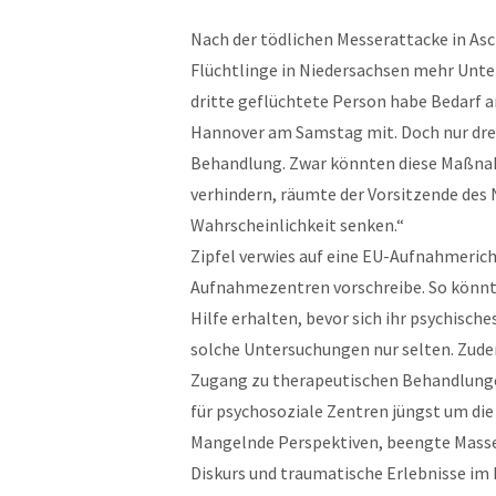
Nach der tödlichen Messerattacke in Asc
Flüchtlinge in Niedersachsen mehr Unte
dritte geflüchtete Person habe Bedarf an
Hannover am Samstag mit. Doch nur drei
Behandlung. Zwar könnten diese Maßnah
verhindern, räumte der Vorsitzende des N
Wahrscheinlichkeit senken.“
Zipfel verwies auf eine EU-Aufnahmericht
Aufnahmezentren vorschreibe. So könnt
Hilfe erhalten, bevor sich ihr psychisch
solche Untersuchungen nur selten. Zud
Zugang zu therapeutischen Behandlungen
für psychosoziale Zentren jüngst um die
Mangelnde Perspektiven, beengte Massen
Diskurs und traumatische Erlebnisse im