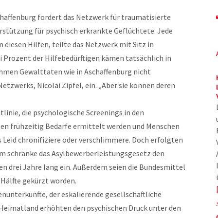
haffenburg fordert das Netzwerk für traumatisierte
rstützung für psychisch erkrankte Geflüchtete. Jede
 diesen Hilfen, teilte das Netzwerk mit Sitz in
 Prozent der Hilfebedürftigen kämen tatsächlich in
men Gewalttaten wie in Aschaffenburg nicht
etzwerks, Nicolai Zipfel, ein. „Aber sie können deren
linie, die psychologische Screenings in den
en frühzeitig Bedarfe ermittelt werden und Menschen
es Leid chronifiziere oder verschlimmere. Doch erfolgten
em schränke das Asylbewerberleistungsgesetz den
 drei Jahre lang ein. Außerdem seien die Bundesmittel
 Hälfte gekürzt worden.
unterkünfte, der eskalierende gesellschaftliche
 Heimatland erhöhten den psychischen Druck unter den