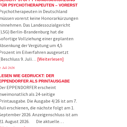
FÜR PSYCHOTHERAPEUTEN – VORERST
Psychotherapeuten in Deutschland
müssen vorerst keine Honorarkürzungen
hinnehmen. Das Landessozialgericht
(LSG) Berlin-Brandenburg hat die
sofortige Vollziehung einer geplanten
Absenkung der Vergütung um 4,5
Prozent im Eilverfahren ausgesetzt
(Beschluss 9. Juli…
Weiterlesen
9. Juli 2026
LESEN WIE GEDRUCKT: DER
EPPENDORFER ALS PRINTAUSGABE
Der EPPENDORFER erscheint
zweimonatlich als 24-seitige
Printausgabe. Die Ausgabe 4/26 ist am 7.
Juli erschienen, die nächste folgt am 1.
September 2026. Anzeigenschluss ist am
21. August 2026. Die aktuelle…