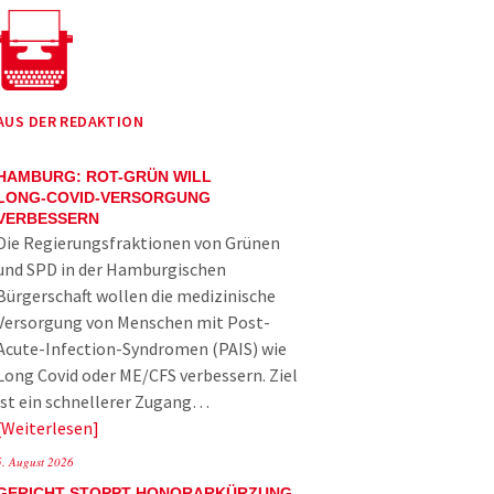
AUS DER REDAKTION
HAMBURG: ROT-GRÜN WILL
LONG-COVID-VERSORGUNG
VERBESSERN
Die Regierungsfraktionen von Grünen
und SPD in der Hamburgischen
Bürgerschaft wollen die medizinische
Versorgung von Menschen mit Post-
Acute-Infection-Syndromen (PAIS) wie
Long Covid oder ME/CFS verbessern. Ziel
ist ein schnellerer Zugang…
Weiterlesen
5. August 2026
GERICHT STOPPT HONORARKÜRZUNG