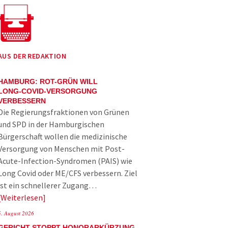
AUS DER REDAKTION
HAMBURG: ROT-GRÜN WILL
LONG-COVID-VERSORGUNG
VERBESSERN
Die Regierungsfraktionen von Grünen
und SPD in der Hamburgischen
Bürgerschaft wollen die medizinische
Versorgung von Menschen mit Post-
Acute-Infection-Syndromen (PAIS) wie
Long Covid oder ME/CFS verbessern. Ziel
ist ein schnellerer Zugang…
Weiterlesen
5. August 2026
GERICHT STOPPT HONORARKÜRZUNG