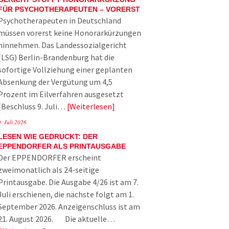
FÜR PSYCHOTHERAPEUTEN – VORERST
Psychotherapeuten in Deutschland
müssen vorerst keine Honorarkürzungen
hinnehmen. Das Landessozialgericht
(LSG) Berlin-Brandenburg hat die
sofortige Vollziehung einer geplanten
Absenkung der Vergütung um 4,5
Prozent im Eilverfahren ausgesetzt
(Beschluss 9. Juli…
Weiterlesen
9. Juli 2026
LESEN WIE GEDRUCKT: DER
EPPENDORFER ALS PRINTAUSGABE
Der EPPENDORFER erscheint
zweimonatlich als 24-seitige
Printausgabe. Die Ausgabe 4/26 ist am 7.
Juli erschienen, die nächste folgt am 1.
September 2026. Anzeigenschluss ist am
21. August 2026. Die aktuelle…