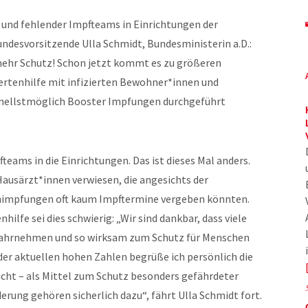
 und fehlender Impfteams in Einrichtungen der
ndesvorsitzende Ulla Schmidt, Bundesministerin a.D.:
ehr Schutz! Schon jetzt kommt es zu größeren
ertenhilfe mit infizierten Bewohner*innen und
hnellstmöglich Booster Impfungen durchgeführt
teams in die Einrichtungen. Das ist dieses Mal anders.
usärzt*innen verwiesen, die angesichts der
chimpfungen oft kaum Impftermine vergeben könnten.
hilfe sei dies schwierig: „Wir sind dankbar, dass viele
wahrnehmen und so wirksam zum Schutz für Menschen
er aktuellen hohen Zahlen begrüße ich persönlich die
icht – als Mittel zum Schutz besonders gefährdeter
ung gehören sicherlich dazu“, fährt Ulla Schmidt fort.