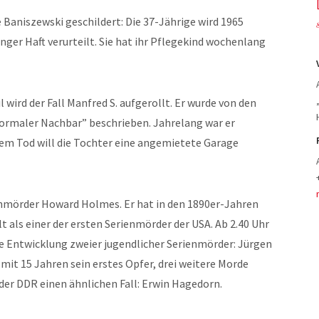
e Baniszewski geschildert: Die 37-Jährige wird 1965
ger Haft verurteilt. Sie hat ihr Pflegekind wochenlang
l wird der Fall Manfred S. aufgerollt. Er wurde von den
ormaler Nachbar” beschrieben. Jahrelang war er
nem Tod will die Tochter eine angemietete Garage
nmörder Howard Holmes. Er hat in den 1890er-Jahren
 als einer der ersten Serienmörder der USA. Ab 2.40 Uhr
die Entwicklung zweier jugendlicher Serienmörder: Jürgen
mit 15 Jahren sein erstes Opfer, drei weitere Morde
n der DDR einen ähnlichen Fall: Erwin Hagedorn.