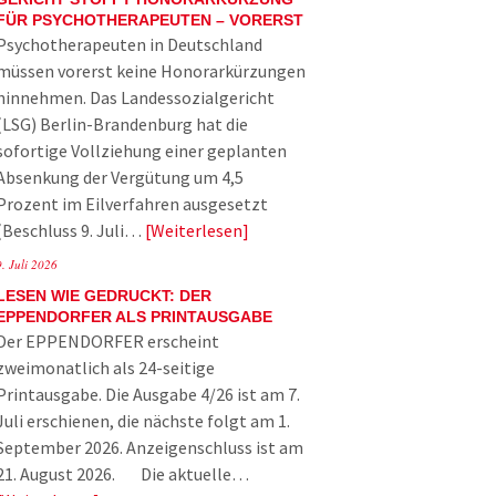
FÜR PSYCHOTHERAPEUTEN – VORERST
Psychotherapeuten in Deutschland
müssen vorerst keine Honorarkürzungen
hinnehmen. Das Landessozialgericht
(LSG) Berlin-Brandenburg hat die
sofortige Vollziehung einer geplanten
Absenkung der Vergütung um 4,5
Prozent im Eilverfahren ausgesetzt
(Beschluss 9. Juli…
Weiterlesen
9. Juli 2026
LESEN WIE GEDRUCKT: DER
EPPENDORFER ALS PRINTAUSGABE
Der EPPENDORFER erscheint
zweimonatlich als 24-seitige
Printausgabe. Die Ausgabe 4/26 ist am 7.
Juli erschienen, die nächste folgt am 1.
September 2026. Anzeigenschluss ist am
21. August 2026. Die aktuelle…