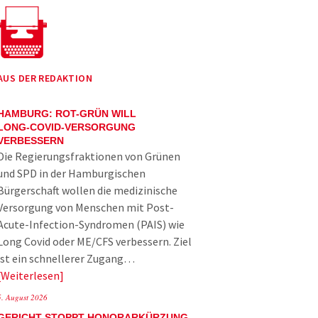
AUS DER REDAKTION
HAMBURG: ROT-GRÜN WILL
LONG-COVID-VERSORGUNG
VERBESSERN
Die Regierungsfraktionen von Grünen
und SPD in der Hamburgischen
Bürgerschaft wollen die medizinische
Versorgung von Menschen mit Post-
Acute-Infection-Syndromen (PAIS) wie
Long Covid oder ME/CFS verbessern. Ziel
ist ein schnellerer Zugang…
Weiterlesen
5. August 2026
GERICHT STOPPT HONORARKÜRZUNG