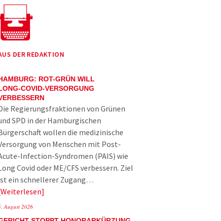
AUS DER REDAKTION
HAMBURG: ROT-GRÜN WILL
LONG-COVID-VERSORGUNG
VERBESSERN
Die Regierungsfraktionen von Grünen
und SPD in der Hamburgischen
Bürgerschaft wollen die medizinische
Versorgung von Menschen mit Post-
Acute-Infection-Syndromen (PAIS) wie
Long Covid oder ME/CFS verbessern. Ziel
ist ein schnellerer Zugang…
Weiterlesen
5. August 2026
GERICHT STOPPT HONORARKÜRZUNG