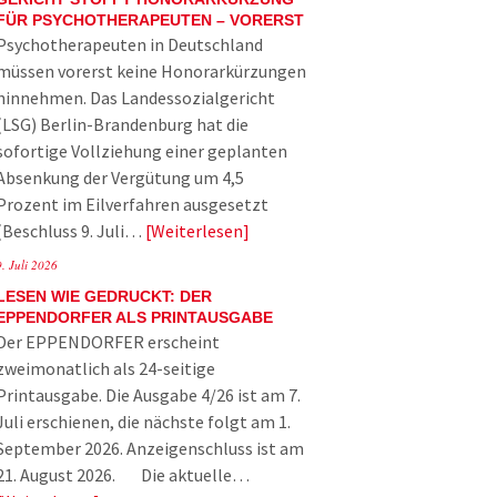
FÜR PSYCHOTHERAPEUTEN – VORERST
Psychotherapeuten in Deutschland
müssen vorerst keine Honorarkürzungen
hinnehmen. Das Landessozialgericht
(LSG) Berlin-Brandenburg hat die
sofortige Vollziehung einer geplanten
Absenkung der Vergütung um 4,5
Prozent im Eilverfahren ausgesetzt
(Beschluss 9. Juli…
Weiterlesen
9. Juli 2026
LESEN WIE GEDRUCKT: DER
EPPENDORFER ALS PRINTAUSGABE
Der EPPENDORFER erscheint
zweimonatlich als 24-seitige
Printausgabe. Die Ausgabe 4/26 ist am 7.
Juli erschienen, die nächste folgt am 1.
September 2026. Anzeigenschluss ist am
21. August 2026. Die aktuelle…