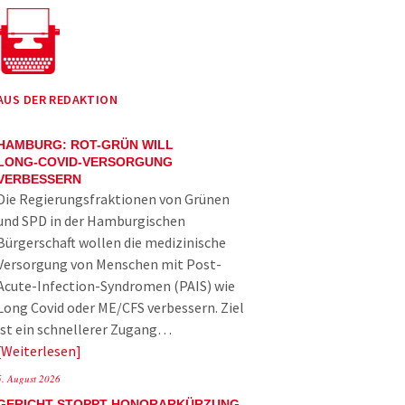
AUS DER REDAKTION
HAMBURG: ROT-GRÜN WILL
LONG-COVID-VERSORGUNG
VERBESSERN
Die Regierungsfraktionen von Grünen
und SPD in der Hamburgischen
Bürgerschaft wollen die medizinische
Versorgung von Menschen mit Post-
Acute-Infection-Syndromen (PAIS) wie
Long Covid oder ME/CFS verbessern. Ziel
ist ein schnellerer Zugang…
Weiterlesen
5. August 2026
GERICHT STOPPT HONORARKÜRZUNG