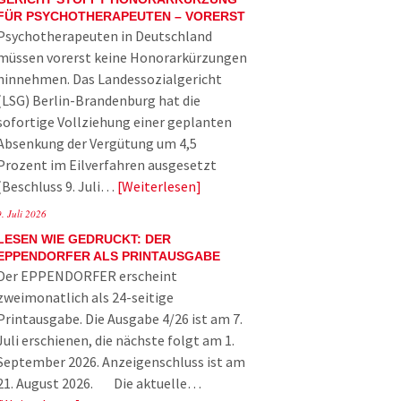
FÜR PSYCHOTHERAPEUTEN – VORERST
Psychotherapeuten in Deutschland
müssen vorerst keine Honorarkürzungen
hinnehmen. Das Landessozialgericht
(LSG) Berlin-Brandenburg hat die
sofortige Vollziehung einer geplanten
Absenkung der Vergütung um 4,5
Prozent im Eilverfahren ausgesetzt
(Beschluss 9. Juli…
Weiterlesen
9. Juli 2026
LESEN WIE GEDRUCKT: DER
EPPENDORFER ALS PRINTAUSGABE
Der EPPENDORFER erscheint
zweimonatlich als 24-seitige
Printausgabe. Die Ausgabe 4/26 ist am 7.
Juli erschienen, die nächste folgt am 1.
September 2026. Anzeigenschluss ist am
21. August 2026. Die aktuelle…