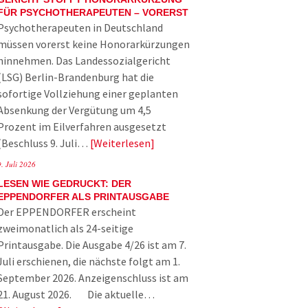
FÜR PSYCHOTHERAPEUTEN – VORERST
Psychotherapeuten in Deutschland
müssen vorerst keine Honorarkürzungen
hinnehmen. Das Landessozialgericht
(LSG) Berlin-Brandenburg hat die
sofortige Vollziehung einer geplanten
Absenkung der Vergütung um 4,5
Prozent im Eilverfahren ausgesetzt
(Beschluss 9. Juli…
Weiterlesen
9. Juli 2026
LESEN WIE GEDRUCKT: DER
EPPENDORFER ALS PRINTAUSGABE
Der EPPENDORFER erscheint
zweimonatlich als 24-seitige
Printausgabe. Die Ausgabe 4/26 ist am 7.
Juli erschienen, die nächste folgt am 1.
September 2026. Anzeigenschluss ist am
21. August 2026. Die aktuelle…