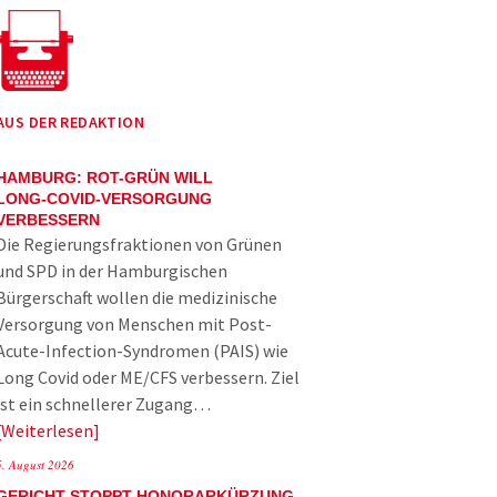
AUS DER REDAKTION
HAMBURG: ROT-GRÜN WILL
LONG-COVID-VERSORGUNG
VERBESSERN
Die Regierungsfraktionen von Grünen
und SPD in der Hamburgischen
Bürgerschaft wollen die medizinische
Versorgung von Menschen mit Post-
Acute-Infection-Syndromen (PAIS) wie
Long Covid oder ME/CFS verbessern. Ziel
ist ein schnellerer Zugang…
Weiterlesen
5. August 2026
GERICHT STOPPT HONORARKÜRZUNG