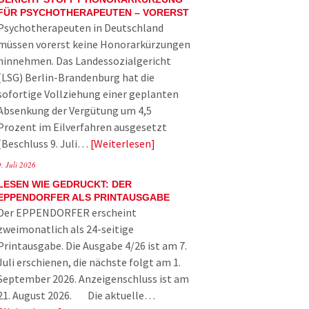
FÜR PSYCHOTHERAPEUTEN – VORERST
Psychotherapeuten in Deutschland
müssen vorerst keine Honorarkürzungen
hinnehmen. Das Landessozialgericht
(LSG) Berlin-Brandenburg hat die
sofortige Vollziehung einer geplanten
Absenkung der Vergütung um 4,5
Prozent im Eilverfahren ausgesetzt
(Beschluss 9. Juli…
Weiterlesen
9. Juli 2026
LESEN WIE GEDRUCKT: DER
EPPENDORFER ALS PRINTAUSGABE
Der EPPENDORFER erscheint
zweimonatlich als 24-seitige
Printausgabe. Die Ausgabe 4/26 ist am 7.
Juli erschienen, die nächste folgt am 1.
September 2026. Anzeigenschluss ist am
21. August 2026. Die aktuelle…