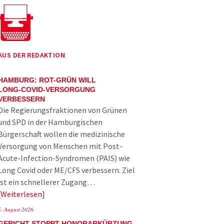
AUS DER REDAKTION
HAMBURG: ROT-GRÜN WILL
LONG-COVID-VERSORGUNG
VERBESSERN
Die Regierungsfraktionen von Grünen
und SPD in der Hamburgischen
Bürgerschaft wollen die medizinische
Versorgung von Menschen mit Post-
Acute-Infection-Syndromen (PAIS) wie
Long Covid oder ME/CFS verbessern. Ziel
ist ein schnellerer Zugang…
Weiterlesen
5. August 2026
GERICHT STOPPT HONORARKÜRZUNG