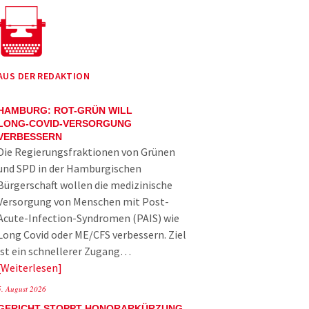
AUS DER REDAKTION
HAMBURG: ROT-GRÜN WILL
LONG-COVID-VERSORGUNG
VERBESSERN
Die Regierungsfraktionen von Grünen
und SPD in der Hamburgischen
Bürgerschaft wollen die medizinische
Versorgung von Menschen mit Post-
Acute-Infection-Syndromen (PAIS) wie
Long Covid oder ME/CFS verbessern. Ziel
ist ein schnellerer Zugang…
Weiterlesen
5. August 2026
GERICHT STOPPT HONORARKÜRZUNG