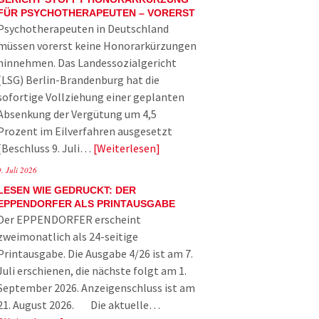
FÜR PSYCHOTHERAPEUTEN – VORERST
Psychotherapeuten in Deutschland
müssen vorerst keine Honorarkürzungen
hinnehmen. Das Landessozialgericht
(LSG) Berlin-Brandenburg hat die
sofortige Vollziehung einer geplanten
Absenkung der Vergütung um 4,5
Prozent im Eilverfahren ausgesetzt
(Beschluss 9. Juli…
Weiterlesen
9. Juli 2026
LESEN WIE GEDRUCKT: DER
EPPENDORFER ALS PRINTAUSGABE
Der EPPENDORFER erscheint
zweimonatlich als 24-seitige
Printausgabe. Die Ausgabe 4/26 ist am 7.
Juli erschienen, die nächste folgt am 1.
September 2026. Anzeigenschluss ist am
21. August 2026. Die aktuelle…