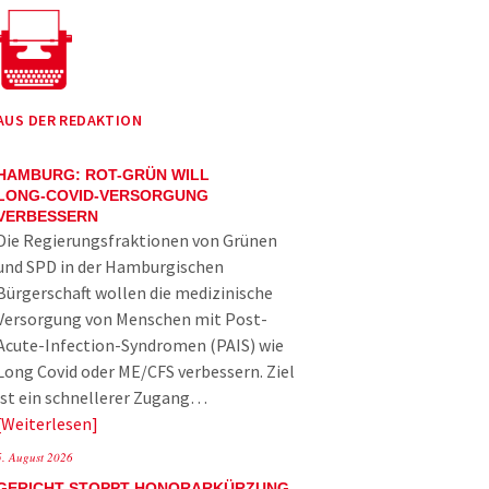
AUS DER REDAKTION
HAMBURG: ROT-GRÜN WILL
LONG-COVID-VERSORGUNG
VERBESSERN
Die Regierungsfraktionen von Grünen
und SPD in der Hamburgischen
Bürgerschaft wollen die medizinische
Versorgung von Menschen mit Post-
Acute-Infection-Syndromen (PAIS) wie
Long Covid oder ME/CFS verbessern. Ziel
ist ein schnellerer Zugang…
Weiterlesen
5. August 2026
GERICHT STOPPT HONORARKÜRZUNG