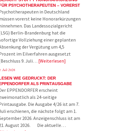
FÜR PSYCHOTHERAPEUTEN – VORERST
Psychotherapeuten in Deutschland
müssen vorerst keine Honorarkürzungen
hinnehmen. Das Landessozialgericht
(LSG) Berlin-Brandenburg hat die
sofortige Vollziehung einer geplanten
Absenkung der Vergütung um 4,5
Prozent im Eilverfahren ausgesetzt
(Beschluss 9. Juli…
Weiterlesen
9. Juli 2026
LESEN WIE GEDRUCKT: DER
EPPENDORFER ALS PRINTAUSGABE
Der EPPENDORFER erscheint
zweimonatlich als 24-seitige
Printausgabe. Die Ausgabe 4/26 ist am 7.
Juli erschienen, die nächste folgt am 1.
September 2026. Anzeigenschluss ist am
21. August 2026. Die aktuelle…