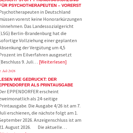
FÜR PSYCHOTHERAPEUTEN – VORERST
Psychotherapeuten in Deutschland
müssen vorerst keine Honorarkürzungen
hinnehmen. Das Landessozialgericht
(LSG) Berlin-Brandenburg hat die
sofortige Vollziehung einer geplanten
Absenkung der Vergütung um 4,5
Prozent im Eilverfahren ausgesetzt
(Beschluss 9. Juli…
Weiterlesen
9. Juli 2026
LESEN WIE GEDRUCKT: DER
EPPENDORFER ALS PRINTAUSGABE
Der EPPENDORFER erscheint
zweimonatlich als 24-seitige
Printausgabe. Die Ausgabe 4/26 ist am 7.
Juli erschienen, die nächste folgt am 1.
September 2026. Anzeigenschluss ist am
21. August 2026. Die aktuelle…