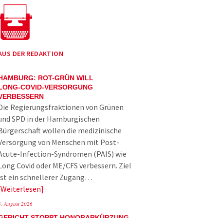
AUS DER REDAKTION
HAMBURG: ROT-GRÜN WILL
LONG-COVID-VERSORGUNG
VERBESSERN
Die Regierungsfraktionen von Grünen
und SPD in der Hamburgischen
Bürgerschaft wollen die medizinische
Versorgung von Menschen mit Post-
Acute-Infection-Syndromen (PAIS) wie
Long Covid oder ME/CFS verbessern. Ziel
ist ein schnellerer Zugang…
Weiterlesen
5. August 2026
GERICHT STOPPT HONORARKÜRZUNG