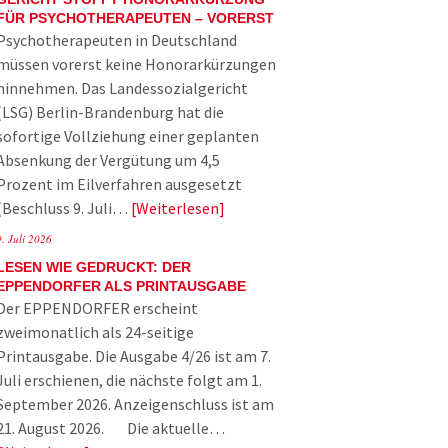
FÜR PSYCHOTHERAPEUTEN – VORERST
Psychotherapeuten in Deutschland
müssen vorerst keine Honorarkürzungen
hinnehmen. Das Landessozialgericht
(LSG) Berlin-Brandenburg hat die
sofortige Vollziehung einer geplanten
Absenkung der Vergütung um 4,5
Prozent im Eilverfahren ausgesetzt
(Beschluss 9. Juli…
Weiterlesen
9. Juli 2026
LESEN WIE GEDRUCKT: DER
EPPENDORFER ALS PRINTAUSGABE
Der EPPENDORFER erscheint
zweimonatlich als 24-seitige
Printausgabe. Die Ausgabe 4/26 ist am 7.
Juli erschienen, die nächste folgt am 1.
September 2026. Anzeigenschluss ist am
21. August 2026. Die aktuelle…