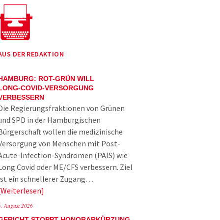
AUS DER REDAKTION
HAMBURG: ROT-GRÜN WILL
LONG-COVID-VERSORGUNG
VERBESSERN
Die Regierungsfraktionen von Grünen
und SPD in der Hamburgischen
Bürgerschaft wollen die medizinische
Versorgung von Menschen mit Post-
Acute-Infection-Syndromen (PAIS) wie
Long Covid oder ME/CFS verbessern. Ziel
ist ein schnellerer Zugang…
Weiterlesen
5. August 2026
GERICHT STOPPT HONORARKÜRZUNG