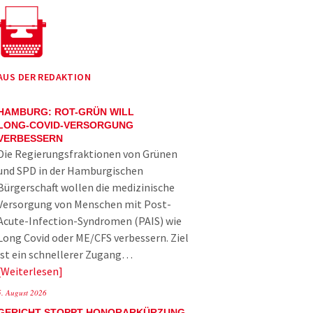
AUS DER REDAKTION
HAMBURG: ROT-GRÜN WILL
LONG-COVID-VERSORGUNG
VERBESSERN
Die Regierungsfraktionen von Grünen
und SPD in der Hamburgischen
Bürgerschaft wollen die medizinische
Versorgung von Menschen mit Post-
Acute-Infection-Syndromen (PAIS) wie
Long Covid oder ME/CFS verbessern. Ziel
ist ein schnellerer Zugang…
Weiterlesen
5. August 2026
GERICHT STOPPT HONORARKÜRZUNG