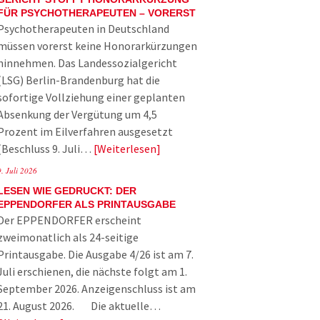
FÜR PSYCHOTHERAPEUTEN – VORERST
Psychotherapeuten in Deutschland
müssen vorerst keine Honorarkürzungen
hinnehmen. Das Landessozialgericht
(LSG) Berlin-Brandenburg hat die
sofortige Vollziehung einer geplanten
Absenkung der Vergütung um 4,5
Prozent im Eilverfahren ausgesetzt
(Beschluss 9. Juli…
Weiterlesen
9. Juli 2026
LESEN WIE GEDRUCKT: DER
EPPENDORFER ALS PRINTAUSGABE
Der EPPENDORFER erscheint
zweimonatlich als 24-seitige
Printausgabe. Die Ausgabe 4/26 ist am 7.
Juli erschienen, die nächste folgt am 1.
September 2026. Anzeigenschluss ist am
21. August 2026. Die aktuelle…