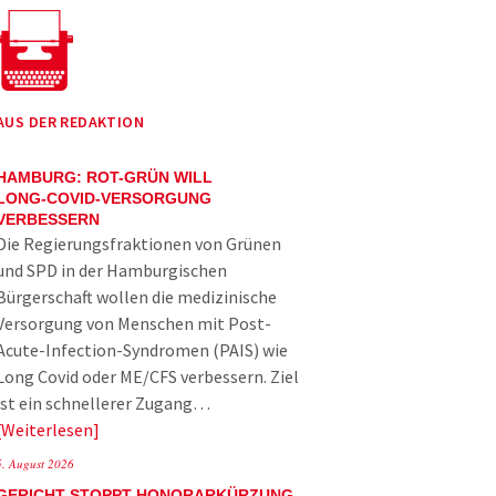
AUS DER REDAKTION
HAMBURG: ROT-GRÜN WILL
LONG-COVID-VERSORGUNG
VERBESSERN
Die Regierungsfraktionen von Grünen
und SPD in der Hamburgischen
Bürgerschaft wollen die medizinische
Versorgung von Menschen mit Post-
Acute-Infection-Syndromen (PAIS) wie
Long Covid oder ME/CFS verbessern. Ziel
ist ein schnellerer Zugang…
Weiterlesen
5. August 2026
GERICHT STOPPT HONORARKÜRZUNG