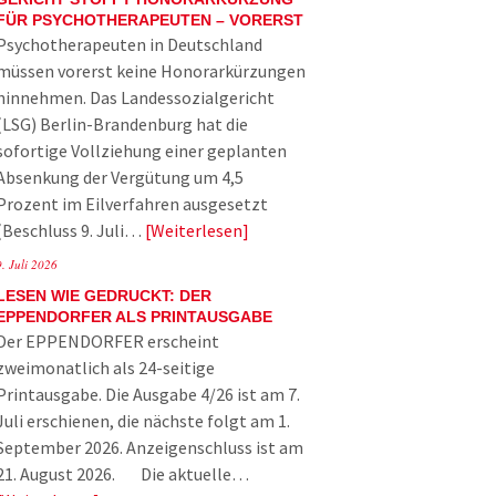
FÜR PSYCHOTHERAPEUTEN – VORERST
Psychotherapeuten in Deutschland
müssen vorerst keine Honorarkürzungen
hinnehmen. Das Landessozialgericht
(LSG) Berlin-Brandenburg hat die
sofortige Vollziehung einer geplanten
Absenkung der Vergütung um 4,5
Prozent im Eilverfahren ausgesetzt
(Beschluss 9. Juli…
Weiterlesen
9. Juli 2026
LESEN WIE GEDRUCKT: DER
EPPENDORFER ALS PRINTAUSGABE
Der EPPENDORFER erscheint
zweimonatlich als 24-seitige
Printausgabe. Die Ausgabe 4/26 ist am 7.
Juli erschienen, die nächste folgt am 1.
September 2026. Anzeigenschluss ist am
21. August 2026. Die aktuelle…