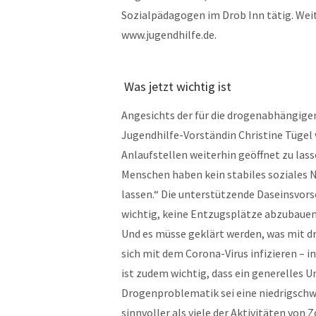
Sozialpädagogen im Drob Inn tätig. Wei
www.jugendhilfe.de.
Was jetzt wichtig ist
Angesichts der für die drogenabhängigen
Jugendhilfe-Vorständin Christine Tügel w
Anlaufstellen weiterhin geöffnet zu la
Menschen haben kein stabiles soziales Ne
lassen.“ Die unterstützende Daseinsvors
wichtig, keine Entzugsplätze abzubauen,
Und es müsse geklärt werden, was mit d
sich mit dem Corona-Virus infizieren – i
ist zudem wichtig, dass ein generelles 
Drogenproblematik sei eine niedrigschw
sinnvoller als viele der Aktivitäten von 