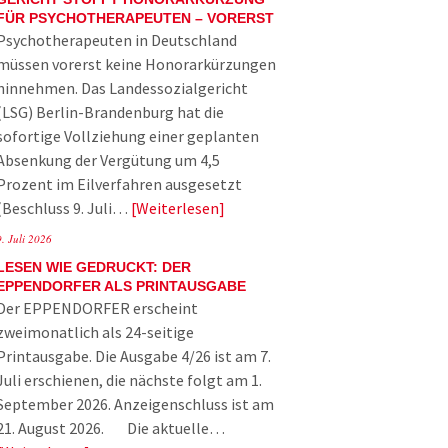
FÜR PSYCHOTHERAPEUTEN – VORERST
Psychotherapeuten in Deutschland
müssen vorerst keine Honorarkürzungen
hinnehmen. Das Landessozialgericht
(LSG) Berlin-Brandenburg hat die
sofortige Vollziehung einer geplanten
Absenkung der Vergütung um 4,5
Prozent im Eilverfahren ausgesetzt
(Beschluss 9. Juli…
Weiterlesen
9. Juli 2026
LESEN WIE GEDRUCKT: DER
EPPENDORFER ALS PRINTAUSGABE
Der EPPENDORFER erscheint
zweimonatlich als 24-seitige
Printausgabe. Die Ausgabe 4/26 ist am 7.
Juli erschienen, die nächste folgt am 1.
September 2026. Anzeigenschluss ist am
21. August 2026. Die aktuelle…