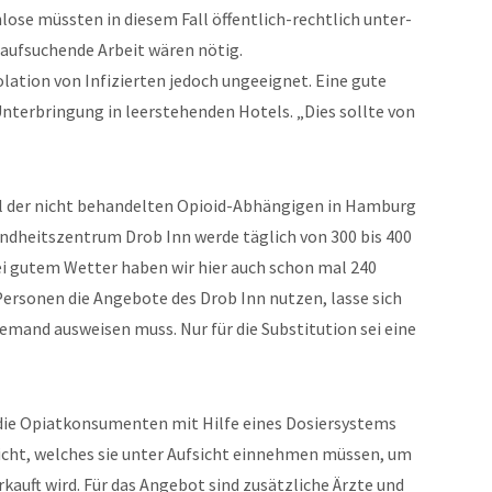
lose müssten in diesem Fall öffentlich-rechtlich unter-
 aufsuchende Arbeit wären nötig.
olation von Infizierten jedoch ungeeignet. Eine gute
Unterbringung in leerstehenden Hotels. „Dies sollte von
hl der nicht behandelten Opioid-Abhängigen in Hamburg
undheitszentrum Drob Inn werde täglich von 300 bis 400
i gutem Wetter haben wir hier auch schon mal 240
e Personen die Angebote des Drob Inn nutzen, lasse sich
iemand ausweisen muss. Nur für die Substitution sei eine
die Opiatkonsumenten mit Hilfe eines Dosiersystems
cht, welches sie unter Aufsicht einnehmen müssen, um
rkauft wird. Für das Angebot sind zusätzliche Ärzte und