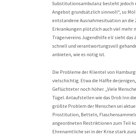
Substitutionsambulanz besteht jedoch nur
Angebot grundsätzlich sinnvoll“, so Möll
entstandene Ausnahmesituation an die Z
Erkrankungen plötzlich auch viel mehr m
Trägervereins Jugendhilfe e.V. sieht das 
schnell und verantwortungsvoll gehandel
anbieten, wie es nötig ist.
Die Probleme der Klientel von Hambur
vielschichtig. Etwa die Hälfte derjenigen
Geflüchteter noch höher. „Viele Mensche
Tügel. Anlaufstellen wie das Drob Inn d
größte Problem der Menschen sei aktuel
Prostitution, Betteln, Flaschensammeln
angeordneten Restriktionen zum Teil k
Ehrenamtliche sei in der Krise stark zu