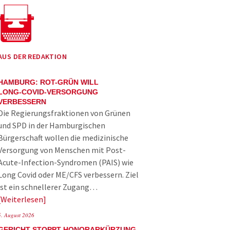
AUS DER REDAKTION
HAMBURG: ROT-GRÜN WILL
LONG-COVID-VERSORGUNG
VERBESSERN
Die Regierungsfraktionen von Grünen
und SPD in der Hamburgischen
Bürgerschaft wollen die medizinische
Versorgung von Menschen mit Post-
Acute-Infection-Syndromen (PAIS) wie
Long Covid oder ME/CFS verbessern. Ziel
ist ein schnellerer Zugang…
Weiterlesen
5. August 2026
GERICHT STOPPT HONORARKÜRZUNG