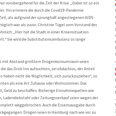
 vorübergehend für die Zeit der Krise. „Dabei ist so ein
er. Ihn erinnere die durch die Covid19-Pandemie
eit, als aufgrund der sprunghaft angestiegenen AIDS-
öglich war als zuvor. Christine Tügel vom Vorstand des
ähnlich: „Hier hat die Stadt in einer Krisensituation
t.“ Sie wird die Substitutionsambulanz so lange
gs mit Abstand größtem Drogenkonsumraum seien
, die das Drob Inn aufsuchten, sei obdachlos, der Anteil
n haben nicht die Möglichkeit, sich zurückzuziehen“, so
ienten als eine Art Zuhause oder Wohnzimmer. Das
l, Geld zu beschaffen. Bisherige Einnahmequellen wie
, Ladendiebstahl oder Zeitungsverkauf seien wegen der
omplett weggebrochen. Auch die Essensausgabe durch
rückgegangen. Drogen seien in Hamburg nach wie vor zu