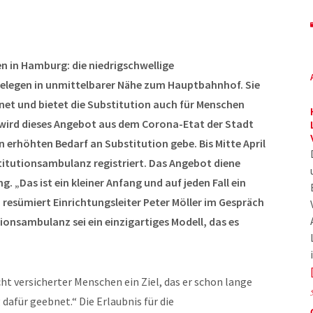
n in Hamburg: die niedrigschwellige
elegen in unmittelbarer Nähe zum Hauptbahnhof. Sie
fnet und bietet die Substitution auch für Menschen
wird dieses Angebot aus dem Corona-Etat der Stadt
 erhöhten Bedarf an Substitution gebe. Bis Mitte April
titutionsambulanz registriert. Das Angebot diene
 „Das ist ein kleiner Anfang und auf jeden Fall ein
, resümiert Einrichtungsleiter Peter Möller im Gespräch
onsambulanz sei ein einzigartiges Modell, das es
cht versicherter Menschen ein Ziel, das er schon lange
dafür geebnet.“ Die Erlaubnis für die