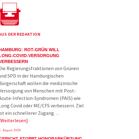
AUS DER REDAKTION
HAMBURG: ROT-GRÜN WILL
LONG-COVID-VERSORGUNG
VERBESSERN
Die Regierungsfraktionen von Grünen
und SPD in der Hamburgischen
Bürgerschaft wollen die medizinische
Versorgung von Menschen mit Post-
Acute-Infection-Syndromen (PAIS) wie
Long Covid oder ME/CFS verbessern. Ziel
ist ein schnellerer Zugang…
Weiterlesen
5. August 2026
GERICHT STOPPT HONORARKÜRZUNG