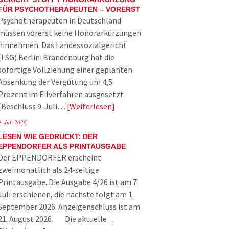
FÜR PSYCHOTHERAPEUTEN – VORERST
Psychotherapeuten in Deutschland
müssen vorerst keine Honorarkürzungen
hinnehmen. Das Landessozialgericht
(LSG) Berlin-Brandenburg hat die
sofortige Vollziehung einer geplanten
Absenkung der Vergütung um 4,5
Prozent im Eilverfahren ausgesetzt
(Beschluss 9. Juli…
Weiterlesen
9. Juli 2026
LESEN WIE GEDRUCKT: DER
EPPENDORFER ALS PRINTAUSGABE
Der EPPENDORFER erscheint
zweimonatlich als 24-seitige
Printausgabe. Die Ausgabe 4/26 ist am 7.
Juli erschienen, die nächste folgt am 1.
September 2026. Anzeigenschluss ist am
21. August 2026. Die aktuelle…