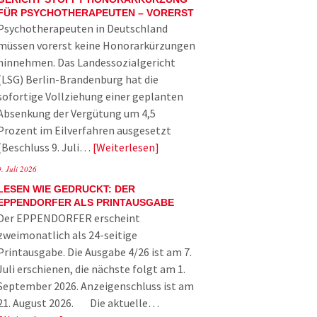
FÜR PSYCHOTHERAPEUTEN – VORERST
Psychotherapeuten in Deutschland
müssen vorerst keine Honorarkürzungen
hinnehmen. Das Landessozialgericht
(LSG) Berlin-Brandenburg hat die
sofortige Vollziehung einer geplanten
Absenkung der Vergütung um 4,5
Prozent im Eilverfahren ausgesetzt
(Beschluss 9. Juli…
Weiterlesen
9. Juli 2026
LESEN WIE GEDRUCKT: DER
EPPENDORFER ALS PRINTAUSGABE
Der EPPENDORFER erscheint
zweimonatlich als 24-seitige
Printausgabe. Die Ausgabe 4/26 ist am 7.
Juli erschienen, die nächste folgt am 1.
September 2026. Anzeigenschluss ist am
21. August 2026. Die aktuelle…