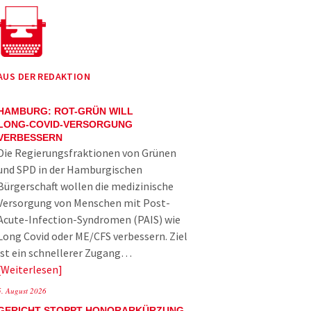
AUS DER REDAKTION
HAMBURG: ROT-GRÜN WILL
LONG-COVID-VERSORGUNG
VERBESSERN
Die Regierungsfraktionen von Grünen
und SPD in der Hamburgischen
Bürgerschaft wollen die medizinische
Versorgung von Menschen mit Post-
Acute-Infection-Syndromen (PAIS) wie
Long Covid oder ME/CFS verbessern. Ziel
ist ein schnellerer Zugang…
Weiterlesen
5. August 2026
GERICHT STOPPT HONORARKÜRZUNG