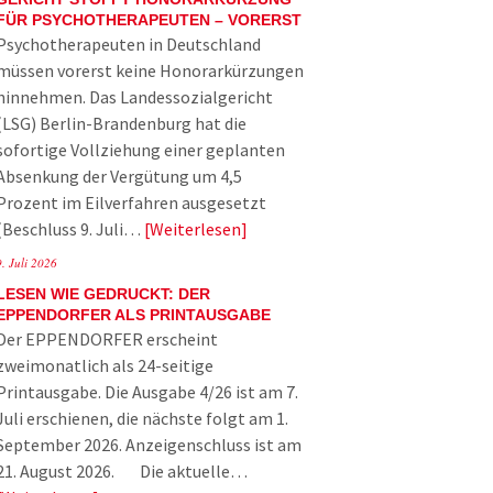
FÜR PSYCHOTHERAPEUTEN – VORERST
Psychotherapeuten in Deutschland
müssen vorerst keine Honorarkürzungen
hinnehmen. Das Landessozialgericht
(LSG) Berlin-Brandenburg hat die
sofortige Vollziehung einer geplanten
Absenkung der Vergütung um 4,5
Prozent im Eilverfahren ausgesetzt
(Beschluss 9. Juli…
Weiterlesen
9. Juli 2026
LESEN WIE GEDRUCKT: DER
EPPENDORFER ALS PRINTAUSGABE
Der EPPENDORFER erscheint
zweimonatlich als 24-seitige
Printausgabe. Die Ausgabe 4/26 ist am 7.
Juli erschienen, die nächste folgt am 1.
September 2026. Anzeigenschluss ist am
21. August 2026. Die aktuelle…