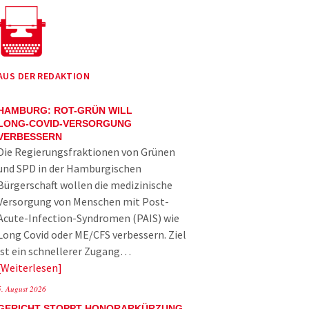
AUS DER REDAKTION
HAMBURG: ROT-GRÜN WILL
LONG-COVID-VERSORGUNG
VERBESSERN
Die Regierungsfraktionen von Grünen
und SPD in der Hamburgischen
Bürgerschaft wollen die medizinische
Versorgung von Menschen mit Post-
Acute-Infection-Syndromen (PAIS) wie
Long Covid oder ME/CFS verbessern. Ziel
ist ein schnellerer Zugang…
Weiterlesen
5. August 2026
GERICHT STOPPT HONORARKÜRZUNG