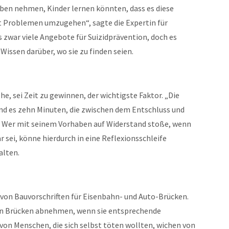
ben nehmen, Kinder lernen könnten, dass es diese
it Problemen umzugehen“, sagte die Expertin für
s zwar viele Angebote für Suizidprävention, doch es
ssen darüber, wo sie zu finden seien.
he, sei Zeit zu gewinnen, der wichtigste Faktor. „Die
ind es zehn Minuten, die zwischen dem Entschluss und
a. Wer mit seinem Vorhaben auf Widerstand stoße, wenn
 sei, könne hierdurch in eine Reflexionsschleife
lten.
von Bauvorschriften für Eisenbahn- und Auto-Brücken.
e an Brücken abnehmen, wenn sie entsprechende
von Menschen, die sich selbst töten wollten, wichen von