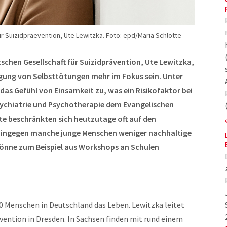
r Suizidpraevention, Ute Lewitzka. Foto: epd/Maria Schlotte
schen Gesellschaft für Suizidprävention, Ute Lewitzka,
gung von Selbsttötungen mehr im Fokus sein. Unter
as Gefühl von Einsamkeit zu, was ein Risikofaktor bei
 Psychiatrie und Psychotherapie dem Evangelischen
kte beschränkten sich heutzutage oft auf den
en hingegen manche junge Menschen weniger nachhaltige
könne zum Beispiel aus Workshops an Schulen
 Menschen in Deutschland das Leben. Lewitzka leitet
ävention in Dresden. In Sachsen finden mit rund einem