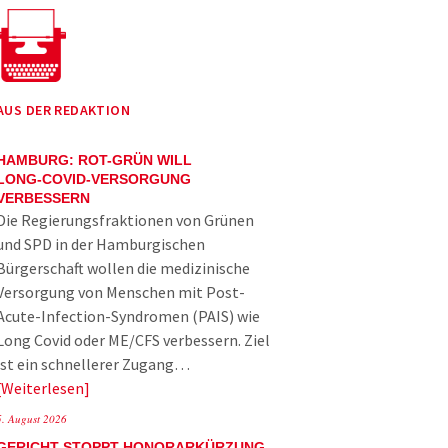
AUS DER REDAKTION
HAMBURG: ROT-GRÜN WILL
LONG-COVID-VERSORGUNG
VERBESSERN
Die Regierungsfraktionen von Grünen
und SPD in der Hamburgischen
Bürgerschaft wollen die medizinische
Versorgung von Menschen mit Post-
Acute-Infection-Syndromen (PAIS) wie
Long Covid oder ME/CFS verbessern. Ziel
ist ein schnellerer Zugang…
Weiterlesen
5. August 2026
GERICHT STOPPT HONORARKÜRZUNG