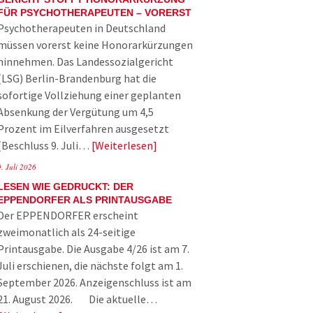
FÜR PSYCHOTHERAPEUTEN – VORERST
Psychotherapeuten in Deutschland
müssen vorerst keine Honorarkürzungen
hinnehmen. Das Landessozialgericht
(LSG) Berlin-Brandenburg hat die
sofortige Vollziehung einer geplanten
Absenkung der Vergütung um 4,5
Prozent im Eilverfahren ausgesetzt
(Beschluss 9. Juli…
Weiterlesen
9. Juli 2026
LESEN WIE GEDRUCKT: DER
EPPENDORFER ALS PRINTAUSGABE
Der EPPENDORFER erscheint
zweimonatlich als 24-seitige
Printausgabe. Die Ausgabe 4/26 ist am 7.
Juli erschienen, die nächste folgt am 1.
September 2026. Anzeigenschluss ist am
21. August 2026. Die aktuelle…