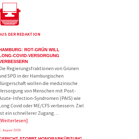
AUS DER REDAKTION
HAMBURG: ROT-GRÜN WILL
LONG-COVID-VERSORGUNG
VERBESSERN
Die Regierungsfraktionen von Grünen
und SPD in der Hamburgischen
Bürgerschaft wollen die medizinische
Versorgung von Menschen mit Post-
Acute-Infection-Syndromen (PAIS) wie
Long Covid oder ME/CFS verbessern. Ziel
ist ein schnellerer Zugang…
Weiterlesen
5. August 2026
GERICHT STOPPT HONORARKÜRZUNG