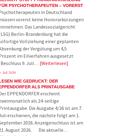
FÜR PSYCHOTHERAPEUTEN – VORERST
Psychotherapeuten in Deutschland
müssen vorerst keine Honorarkürzungen
hinnehmen. Das Landessozialgericht
(LSG) Berlin-Brandenburg hat die
sofortige Vollziehung einer geplanten
Absenkung der Vergütung um 4,5
Prozent im Eilverfahren ausgesetzt
(Beschluss 9. Juli…
Weiterlesen
9. Juli 2026
LESEN WIE GEDRUCKT: DER
EPPENDORFER ALS PRINTAUSGABE
Der EPPENDORFER erscheint
zweimonatlich als 24-seitige
Printausgabe. Die Ausgabe 4/26 ist am 7.
Juli erschienen, die nächste folgt am 1.
September 2026. Anzeigenschluss ist am
21. August 2026. Die aktuelle…