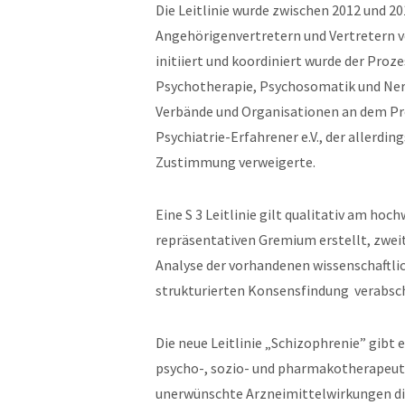
Die Leitlinie wurde zwischen 2012 und 2
Angehörigenvertretern und Vertretern v
initiiert und koordiniert wurde der Proz
Psychotherapie, Psychosomatik und Nerv
Verbände und Organisationen an dem Pro
Psychiatrie-Erfahrener e.V., der allerding
Zustimmung verweigerte.
Eine S 3 Leitlinie gilt qualitativ am hoc
repräsentativen Gremium erstellt, zwei
Analyse der vorhandenen wissenschaftlic
strukturierten Konsensfindung verabsc
Die neue Leitlinie „Schizophrenie” gibt
psycho-, sozio- und pharmakotherapeut
unerwünschte Arzneimittelwirkungen dis